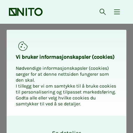
Forsiden
Åpne søk
{ isMe
NITO i samfunnet
NITO i samfunnet
Vi bru­­ker in­­for­­ma­­sjons­­kaps­­­ler (cookies)
Nødvendige informasjonskapsler (cookies)
100.000 kro­­­ner til
sørger for at denne nettsiden fungerer som
den skal.
I tillegg ber vi om samtykke til å bruke cookies
Gaza-støt­­­te
til personalisering og tilpasset markedsføring.
Godta alle eller velg hvilke cookies du
samtykker til ved å se detaljer.
- Et viktig arbeid å støtte, sier NITO-
O
presidenten.
k