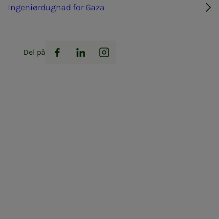
Ingeniørdugnad for Gaza
Del på
Facebook
LinkedIn
Instagram