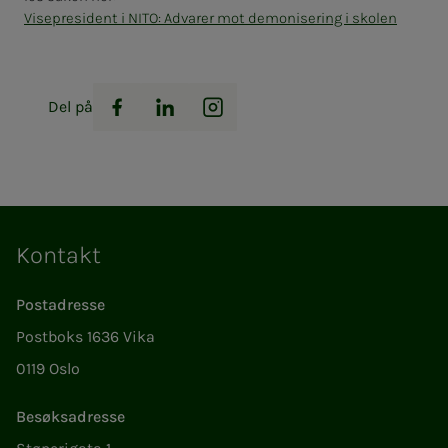
Visepresident i NITO: Advarer mot demonisering i skolen
Del på
Facebook
LinkedIn
Instagram
Kontakt
Postadresse
Postboks 1636 Vika
0119 Oslo
Besøksadresse