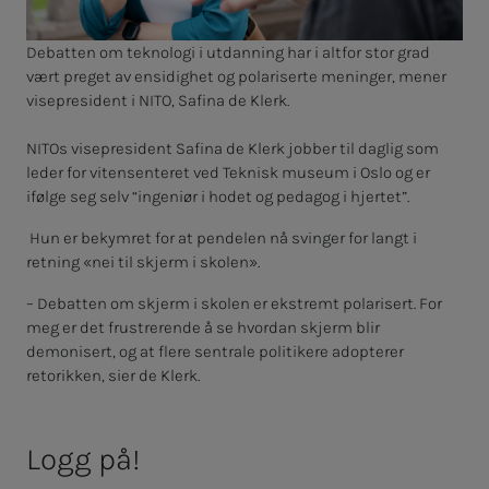
Debatten om teknologi i utdanning har i altfor stor grad
vært preget av ensidighet og polariserte meninger, mener
visepresident i NITO, Safina de Klerk.
NITOs visepresident Safina de Klerk jobber til daglig som
leder for vitensenteret ved Teknisk museum i Oslo og er
ifølge seg selv “ingeniør i hodet og pedagog i hjertet”.
Hun er bekymret for at pendelen nå svinger for langt i
retning «nei til skjerm i skolen».
– Debatten om skjerm i skolen er ekstremt polarisert. For
meg er det frustrerende å se hvordan skjerm blir
demonisert, og at flere sentrale politikere adopterer
retorikken, sier de Klerk.
Logg på!