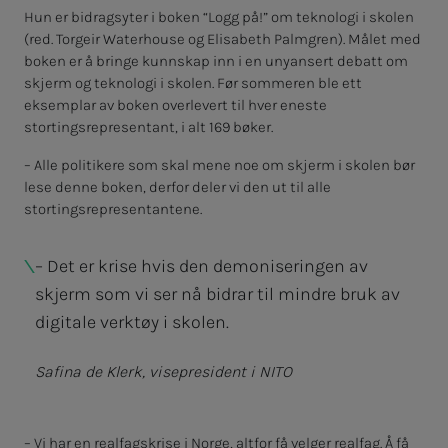
Hun er bidragsyter i boken “Logg på!” om teknologi i skolen
(red. Torgeir Waterhouse og Elisabeth Palmgren). Målet med
boken er å bringe kunnskap inn i en unyansert debatt om
skjerm og teknologi i skolen. Før sommeren ble ett
eksemplar av boken overlevert til hver eneste
stortingsrepresentant, i alt 169 bøker.
– Alle politikere som skal mene noe om skjerm i skolen bør
lese denne boken, derfor deler vi den ut til alle
stortingsrepresentantene.
– Det er krise hvis den demoniseringen av
skjerm som vi ser nå bidrar til mindre bruk av
digitale verktøy i skolen.
Safina de Klerk, visepresident i NITO
– Vi har en realfagskrise i Norge, altfor få velger realfag. Å få