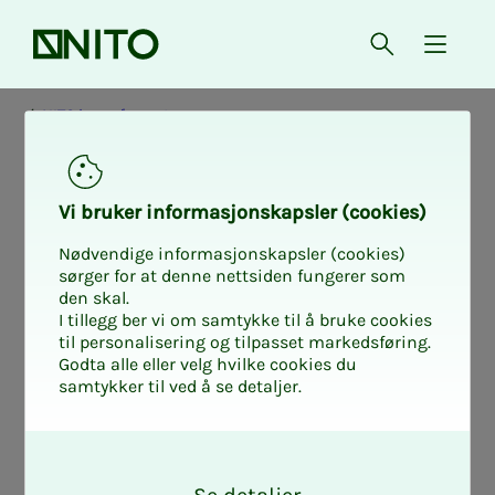
Forsiden
Åpne søk
{ isMe
NITO i samfunnet
Vi bru­­­ker in­­­for­­­ma­­­sjons­­­kaps­­­­­ler (cookies)
Nødvendige informasjonskapsler (cookies)
sørger for at denne nettsiden fungerer som
den skal.
I tillegg ber vi om samtykke til å bruke cookies
til personalisering og tilpasset markedsføring.
Godta alle eller velg hvilke cookies du
samtykker til ved å se detaljer.
O
k