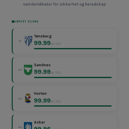
samleindikator for sikkerhet og beredskap
HØYEST SCORE
Tønsberg
99.99
#1
av 100
Sandnes
99.99
#2
av 100
Horten
99.99
#3
av 100
Asker
99.96
#4