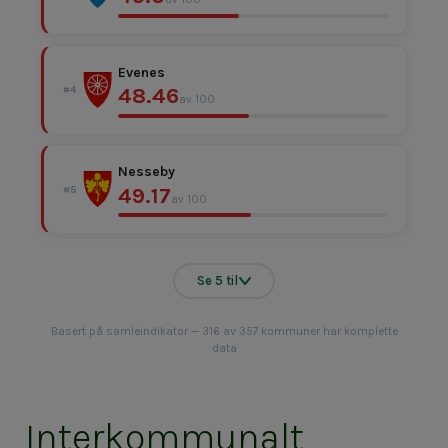
Evenes
48.46
#4
av 100
Nesseby
49.17
#5
av 100
Se 5 til
Basert på samleindikator — 316 av 357 kommuner har komplette
data
Interkommunalt