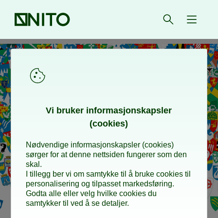
Forsiden
Åpne søk
{ isMe
Vi bru­ker in­for­ma­sjons­kaps­ler
(cookies)
Nødvendige informasjonskapsler (cookies)
sørger for at denne nettsiden fungerer som den
skal.
I tillegg ber vi om samtykke til å bruke cookies til
personalisering og tilpasset markedsføring.
Godta alle eller velg hvilke cookies du
samtykker til ved å se detaljer.