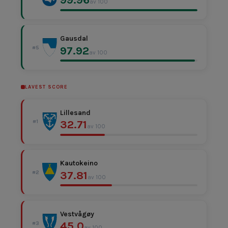
av 100
Gausdal
97.92
#5
av 100
LAVEST SCORE
Lillesand
32.71
#1
av 100
Kautokeino
37.81
#2
av 100
Vestvågøy
45.0
#3
av 100