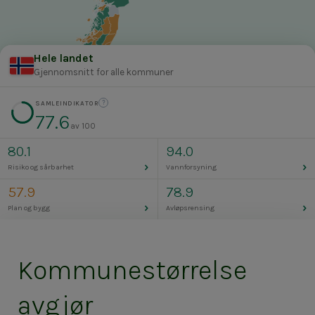
Hele landet
Gjennomsnitt for alle kommuner
SAMLEINDIKATOR
SAMLEINDIKATOR
?
75–100 Høy
77.6
av 100
50–75 Middels
Under 50 Lav
80.1
94.0
Ingen data
›
›
Risiko og sårbarhet
Vannforsyning
57.9
78.9
›
›
Plan og bygg
Avløpsrensing
Kommunestørrelse
avgjør