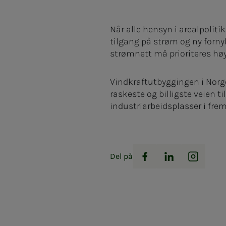
Når alle hensyn i arealpolit
tilgang på strøm og ny forny
strømnett må prioriteres hø
Vindkraftutbyggingen i Norge 
raskeste og billigste veien ti
industriarbeidsplasser i fremt
Del på
Facebook
LinkedIn
Instag