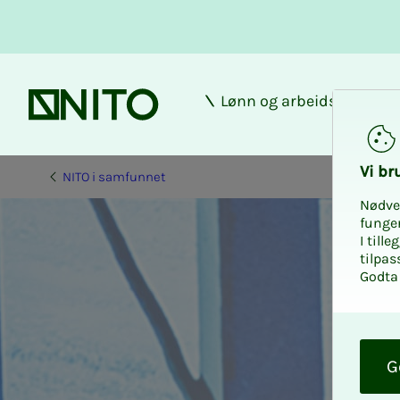
Lønn og arbeidsforhold
Forsiden
Vi bru­
NITO i samfunnet
Nødve
funge
I till
tilpas
Godta 
O
k
G