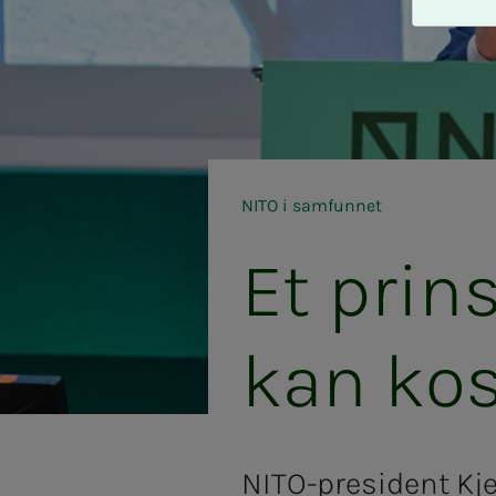
A
v
v
i
s
a
l
l
NITO i samfunnet
e
Et prin­­­
kan kos­­­
NITO-president Kje