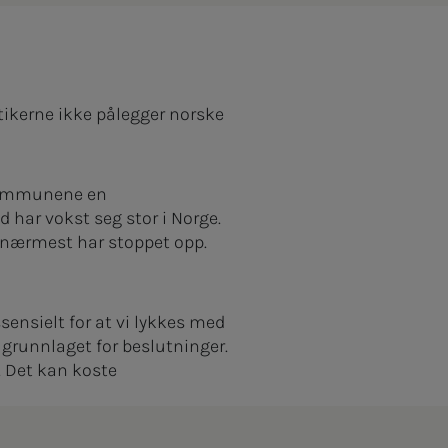
itikerne ikke pålegger norske
 kommunene en
 har vokst seg stor i Norge.
e nærmest har stoppet opp.
ensielt for at vi lykkes med
 grunnlaget for beslutninger.
. Det kan koste