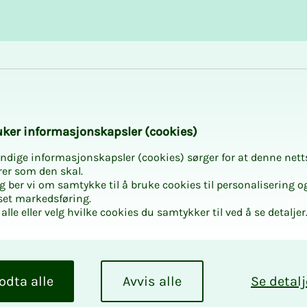
Karriere og utvikling
Kurs og aktiviteter
­ker in­­for­­ma­­sjons­­kaps­­­ler (cookies)
ndige informasjonskapsler (cookies) sørger for at denne nett
rer som den skal.
egg ber vi om samtykke til å bruke cookies til personalisering o
set markedsføring.
alle eller velg hvilke cookies du samtykker til ved å se detaljer
odta alle
Avvis alle
Se detalj