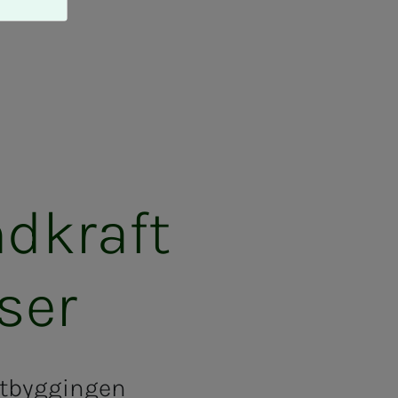
d­­­kraft
­­ser
tutbyggingen