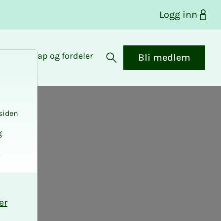
Logg inn
Medlemskap og fordeler
Bli medlem
Åpne søk
siden
g
.
er