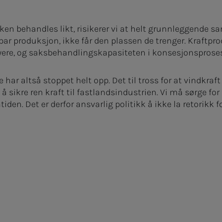
ikken behandles likt, risikerer vi at helt grunnleggende
bar produksjon, ikke får den plassen de trenger. Kraftp
yere, og saksbehandlingskapasiteten i konsesjonsproses
har altså stoppet helt opp. Det til tross for at vindkraf
l å sikre ren kraft til fastlandsindustrien. Vi må sørge fo
iden. Det er derfor ansvarlig politikk å ikke la retorikk f
ram