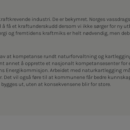
aftkrevende industri. De er bekymret. Norges vassdrags-
å få et kraftunderskudd dersom vi ikke sørger for ny utb
rgi og fremtidens kraftmiks er helt nødvendig, men deb
 av at kompetanse rundt naturforvaltning og kartlegging
lant annet å opprette et nasjonalt kompetansesenter fo
ns Energikommisjon. Arbeidet med naturkartlegging må pri
er. Det vil også føre til at kommunene får bedre kunnsk
bygges ut, uten at konsekvensene blir for store.