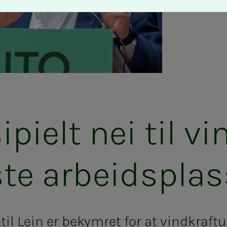
si­pi­elt nei til vin
te ar­­­beids­­­plas­
til Lein er bekymret for at vindkraf