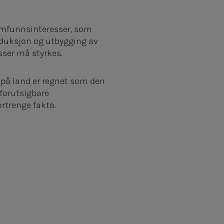
 samfunnsinteresser, som
roduksjon og utbygging av
ser må styrkes.
t på land er regnet som den
r forutsigbare
ortrenge fakta.