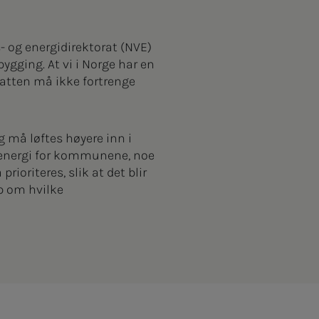
 og energidirektorat (NVE)
ygging. At vi i Norge har en
atten må ikke fortrenge
 må løftes høyere inn i
r energi for kommunene, noe
oriteres, slik at det blir
ap om hvilke