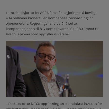
I statsbudsjettet for 2026 foreslår regjeringen å bevilge
434 millioner kroner til en kompensasjonsordning for
oljepionerene. Regjeringens foreslår å sette
kompensasjonen til 8 G, som tilsvarer 1 041 280 kroner til
hver oljepioner som oppfyller vilkårene.
– Dette er etter NITOs oppfatning en skandaløst lav sum for