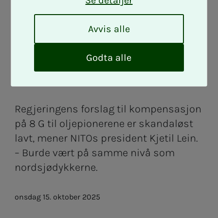
Se detaljer
– Skan­­­da­­­løst lav
A
Avvis alle
sum til olje­pio­­­
v
v
i
Godta alle
ne­re­­­ne
s
a
l
l
Regjeringens forslag til kompensasjon
e
på 8 G til oljepionerene er skandaløst
lavt, mener NITOs president Kjetil Lein.
– Burde vært på samme nivå som
nordsjødykkerne.
onsdag 15. oktober 2025