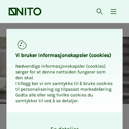
Forsiden
Åpne søk
{ isMe
Nyheter fra arbeidslivet
Vi bru­­­ker in­­­for­­­ma­­­sjons­­­kaps­­­­­ler (cookies)
Nødvendige informasjonskapsler (cookies)
sørger for at denne nettsiden fungerer som
den skal.
I tillegg ber vi om samtykke til å bruke cookies
til personalisering og tilpasset markedsføring.
Godta alle eller velg hvilke cookies du
samtykker til ved å se detaljer.
Nyheter fra arbeidslivet
O
k