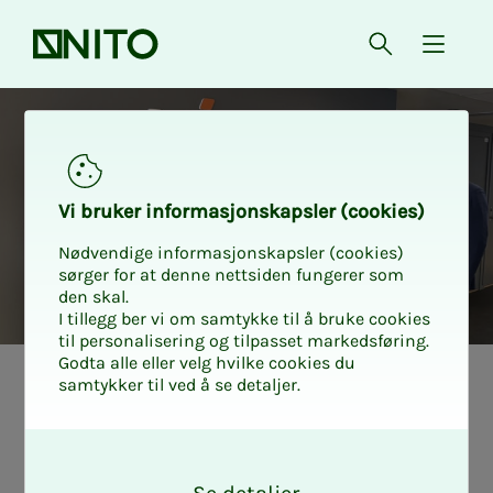
Forsiden
Åpne søk
{ isMe
Vi bru­­­ker in­­­for­­­ma­­­sjons­­­kaps­­­­­ler (cookies)
Nødvendige informasjonskapsler (cookies)
sørger for at denne nettsiden fungerer som
den skal.
I tillegg ber vi om samtykke til å bruke cookies
til personalisering og tilpasset markedsføring.
Godta alle eller velg hvilke cookies du
samtykker til ved å se detaljer.
Tariff privat
Tariff Spekter
Enig­het i ho­ved­­­
O
k