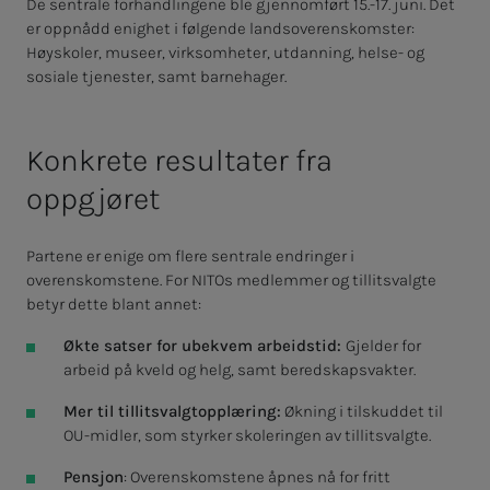
De sentrale forhandlingene ble gjennomført 15.-17. juni. Det
er oppnådd enighet i følgende landsoverenskomster:
Høyskoler, museer, virksomheter, utdanning, helse- og
sosiale tjenester, samt barnehager.
Konkrete resultater fra
oppgjøret
Partene er enige om flere sentrale endringer i
overenskomstene. For NITOs medlemmer og tillitsvalgte
betyr dette blant annet:
Økte satser for ubekvem arbeidstid:
Gjelder for
arbeid på kveld og helg, samt beredskapsvakter.
Mer til tillitsvalgtopplæring:
Økning i tilskuddet til
OU-midler, som styrker skoleringen av tillitsvalgte.
Pensjon
: Overenskomstene åpnes nå for fritt