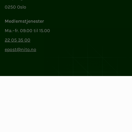
0250 Oslo
Medlemstjenester
Ma.–fr. 09.00 til 15.00
22 05 35 00
epost@nito.no
Org.nr: 856 331 482
Personvern og informasjonskapsler
Endre cookieinnstillinger
Facebook
LinkedIn
Instagram