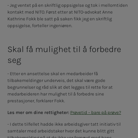
- Jeg ventet på en skriftlig oppsigelse og tok i mellomtiden
kontakt med NITO. Først etter at NITO-advokat Anne
Kathrine Fokk ble satt på saken fikk jeg en skriftlig
oppsigelse, forteller ingeniøren.
Skal få mu­­­lig­het til å for­­­bed­­­re
seg
- Etter en ansettelse skal en medarbeider få
tilbakemeldinger underveis, det skal være gode
begrunnelser og råd slik at det legges til rette for at
medarbeideren har mulighet til å forbedre sine
prestasjoner, forklarer Fokk.
Les mer om dine rettigheter:
Prøvetid – bare på prøve?
- I dette tilfellet hadde ikke arbeidsgiver tatt initiativ til
samtaler med arbeidstaker hvor det kunne blitt gitt
tilbakemelding på at de ikke var fornøyd med hans