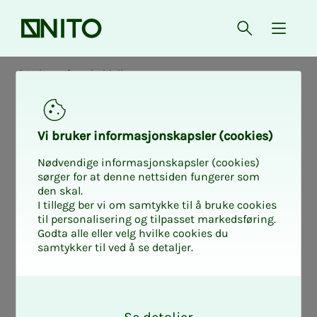
Forsiden
Åpne søk
{ isMe
Nyheter fra arbeidslivet
Vi bru­­­ker in­­­for­­­ma­­­sjons­­­kaps­­­­­ler (cookies)
Nødvendige informasjonskapsler (cookies)
sørger for at denne nettsiden fungerer som
den skal.
I tillegg ber vi om samtykke til å bruke cookies
til personalisering og tilpasset markedsføring.
Godta alle eller velg hvilke cookies du
samtykker til ved å se detaljer.
O
k