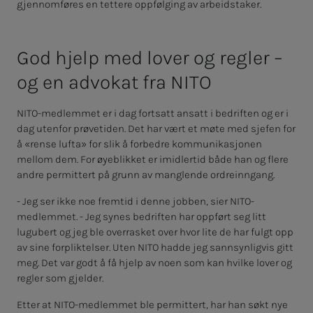
gjennomføres en tettere oppfølging av arbeidstaker.
God hjelp med lo­­­ver og reg­­­ler –
og en ad­vo­kat fra NITO
NITO-medlemmet er i dag fortsatt ansatt i bedriften og er i
dag utenfor prøvetiden. Det har vært et møte med sjefen for
å «rense lufta» for slik å forbedre kommunikasjonen
mellom dem. For øyeblikket er imidlertid både han og flere
andre permittert på grunn av manglende ordreinngang.
- Jeg ser ikke noe fremtid i denne jobben, sier NITO-
medlemmet. - Jeg synes bedriften har oppført seg litt
lugubert og jeg ble overrasket over hvor lite de har fulgt opp
av sine forpliktelser. Uten NITO hadde jeg sannsynligvis gitt
meg. Det var godt å få hjelp av noen som kan hvilke lover og
regler som gjelder.
Etter at NITO-medlemmet ble permittert, har han søkt nye