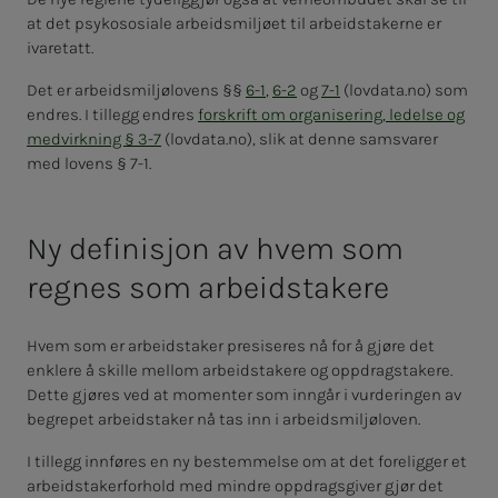
at det psykososiale arbeidsmiljøet til arbeidstakerne er
ivaretatt.
Det er arbeidsmiljølovens §§
6-1
,
6-2
og
7-1
(lovdata.no) som
endres. I tillegg endres
forskrift om organisering, ledelse og
medvirkning § 3-7
(lovdata.no), slik at denne samsvarer
med lovens § 7-1.
Ny definisjon av hvem som
regnes som arbeidstakere
Hvem som er arbeidstaker presiseres nå for å gjøre det
enklere å skille mellom arbeidstakere og oppdragstakere.
Dette gjøres ved at momenter som inngår i vurderingen av
begrepet arbeidstaker nå tas inn i arbeidsmiljøloven.
I tillegg innføres en ny bestemmelse om at det foreligger et
arbeidstakerforhold med mindre oppdragsgiver gjør det