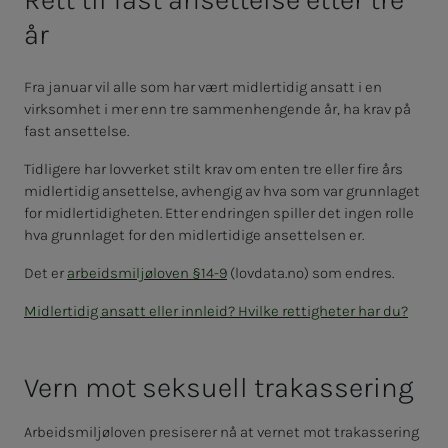
år
Fra januar vil alle som har vært midlertidig ansatt i en
virksomhet i mer enn tre sammenhengende år, ha krav på
fast ansettelse.
Tidligere har lovverket stilt krav om enten tre eller fire års
midlertidig ansettelse, avhengig av hva som var grunnlaget
for midlertidigheten. Etter endringen spiller det ingen rolle
hva grunnlaget for den midlertidige ansettelsen er.
Det er
arbeidsmiljøloven §14-9
(lovdata.no) som endres.
Midlertidig ansatt eller innleid? Hvilke rettigheter har du?
Vern mot sek­su­ell tra­­­kas­­­se­ring
Arbeidsmiljøloven presiserer nå at vernet mot trakassering