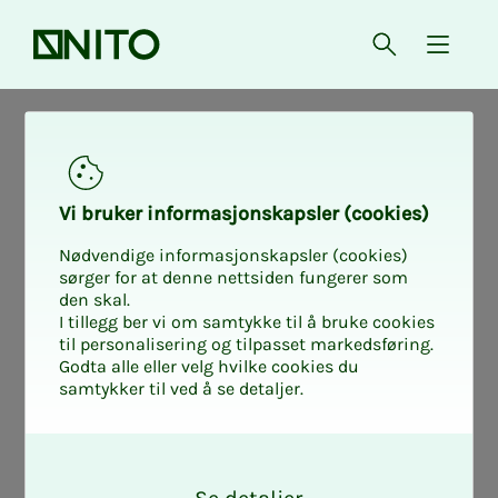
Forsiden
Åpne søk
{ isMe
Nyheter fra arbeidslivet
Nyheter fra arbeidslivet
Vi bru­­­ker in­­­for­­­ma­­­sjons­­­kaps­­­­­ler (cookies)
Nødvendige informasjonskapsler (cookies)
Lov­end­rin­­­ger på­­­
sørger for at denne nettsiden fungerer som
den skal.
I tillegg ber vi om samtykke til å bruke cookies
vir­­­ker deg som
til personalisering og tilpasset markedsføring.
Godta alle eller velg hvilke cookies du
samtykker til ved å se detaljer.
ar­­­beids­­­ta­­­ker – få
O
over­­­­­sikt over hva
k