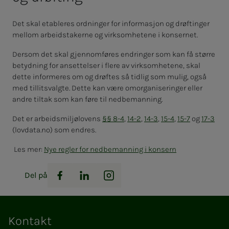
Det skal etableres ordninger for informasjon og drøftinger
mellom arbeidstakerne og virksomhetene i konsernet.
Dersom det skal gjennomføres endringer som kan få større
betydning for ansettelser i flere av virksomhetene, skal
dette informeres om og drøftes så tidlig som mulig, også
med tillitsvalgte. Dette kan være omorganiseringer eller
andre tiltak som kan føre til nedbemanning.
Det er arbeidsmiljølovens
§§ 8-4
,
14-2
,
14-3
,
15-4
,
15-7
og
17-3
(lovdata.no) som endres.
Les mer:
Nye regler for nedbemanning i konsern
Del på
Facebook
LinkedIn
Instagram
Kontakt