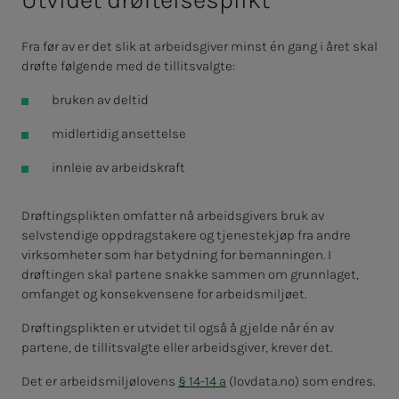
Fra før av er det slik at arbeidsgiver minst én gang i året skal
drøfte følgende med de tillitsvalgte:
bruken av deltid
midlertidig ansettelse
innleie av arbeidskraft
Drøftingsplikten omfatter nå arbeidsgivers bruk av
selvstendige oppdragstakere og tjenestekjøp fra andre
virksomheter som har betydning for bemanningen. I
drøftingen skal partene snakke sammen om grunnlaget,
omfanget og konsekvensene for arbeidsmiljøet.
Drøftingsplikten er utvidet til også å gjelde når én av
partene, de tillitsvalgte eller arbeidsgiver, krever det.
Det er arbeidsmiljølovens
§ 14-14 a
(lovdata.no) som endres.