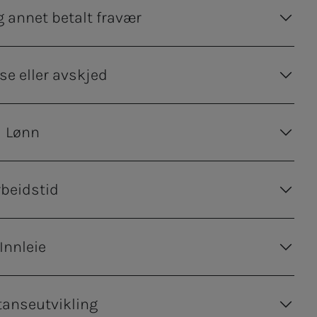
g annet betalt fravær
se eller avskjed
Lønn
rbeidstid
Innleie
anseutvikling