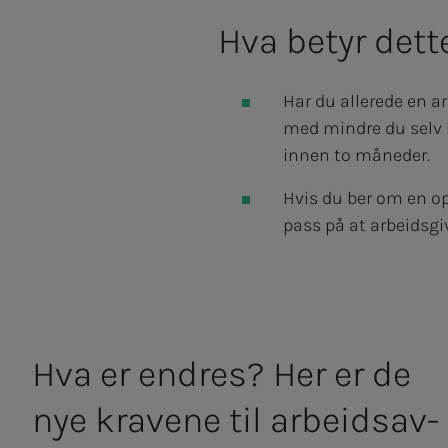
Hva betyr dett
Har du allerede en ar
med mindre du selv k
innen to måneder.
Hvis du ber om en opp
pass på at arbeidsgi
Hva er end­­­res? Her er de
nye kra­ve­­­ne til ar­­­beids­­­av­