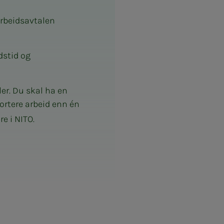
arbeidsavtalen
dstid og
ler. Du skal ha en
kortere arbeid enn én
e i NITO.
len før de signerer.