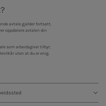
t?
nde avtale gjelder fortsatt,
ver oppdatere avtalen din
ale som arbeidsgiver tilbyr;
evilkår uten at du er enig.
beidssted