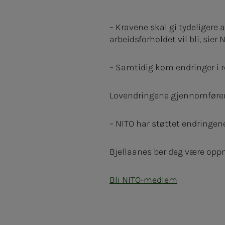
– Kravene skal gi tydeligere 
arbeidsforholdet vil bli, sier
– Samtidig kom endringer i re
Lovendringene gjennomfører E
– NITO har støttet endringen
Bjellaanes ber deg være opp
Bli NITO-medlem