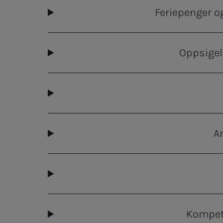
Feriepenger o
Oppsigel
A
Kompet