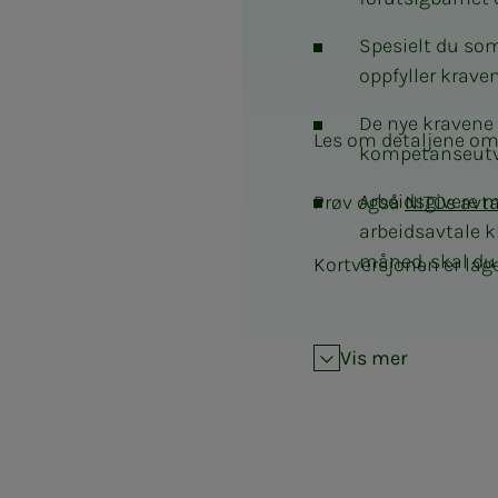
Spesielt du som
oppfyller kraven
De nye kravene 
Les om detaljene om 
kompetanseutvi
Arbeidsgivere må
Prøv også
NITOs avt
arbeidsavtale kl
måned, skal du 
Kortversjonen er lag
Det er også end
Har du allerede
Vis mer
NITO oppfordrer 