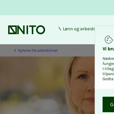
Lønn og arbeidsforhold
Forsiden
Vi bru­
Nyheter fra arbeidslivet
Nødve
funge
I till
tilpas
Godta 
O
k
G