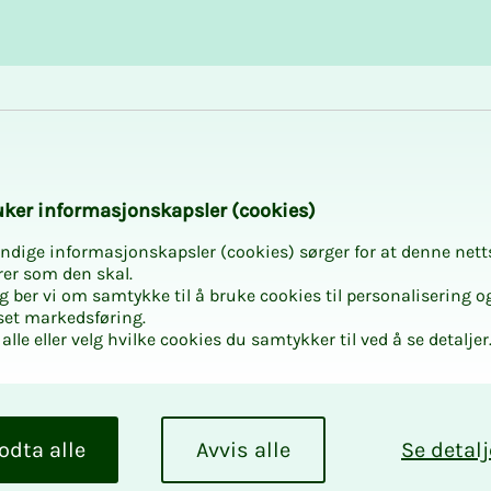
Karriere og utvikling
Kurs og aktiviteter
­­ker in­­­for­­­ma­­­sjons­­­kaps­­­­­ler (cookies)
ndige informasjonskapsler (cookies) sørger for at denne nett
rer som den skal.
egg ber vi om samtykke til å bruke cookies til personalisering o
set markedsføring.
alle eller velg hvilke cookies du samtykker til ved å se detaljer
odta alle
Avvis alle
Se detalj