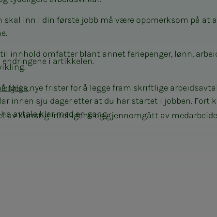
 skal inn i din første jobb må være oppmerksom på at 
e.
til innhold omfatter blant annet feriepenger, lønn, arbei
endringene i artikkelen.
kling.
 følge nye frister for å legge fram skriftlige arbeidsavta
alesjekk
.
ar innen sju dager etter at du har startet i jobben. Fort 
ha avtale klar med en gang.
et av kunstig intelligens og gjennomgått av medarbeider
ringer om hvor lang prøvetid du kan ha.
 en arbeidsavtale trenger du ikke foreta deg noe.
alle som får tilbud om jobb til nøye å sjekke arbeidsavta