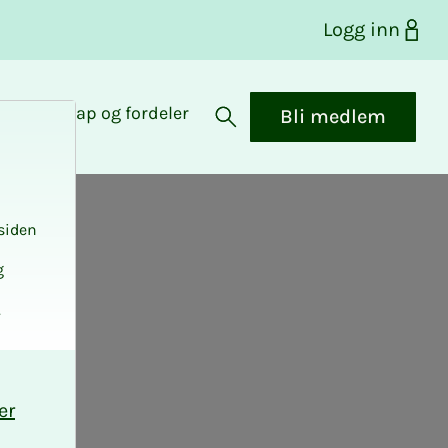
Logg inn
Medlemskap og fordeler
Bli medlem
Åpne søk
siden
g
.
er