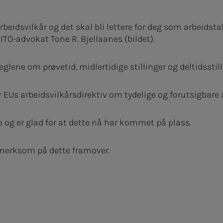
arbeidsvilkår og det skal bli lettere for deg som arbeidst
 NITO-advokat Tone R. Bjellaanes (bildet).
glene om prøvetid, midlertidige stillinger og deltidsstill
Us arbeidsvilkårsdirektiv om tydelige og forutsigbare a
e og er glad for at dette nå har kommet på plass.
merksom på dette framover.