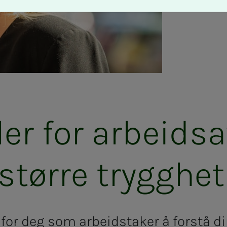
er for ar­­­beids­­­av
tør­­­re tryg­g­het
 for deg som arbeidstaker å forstå di