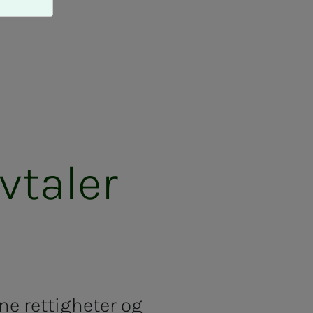
­ta­­­ler
ne rettigheter og