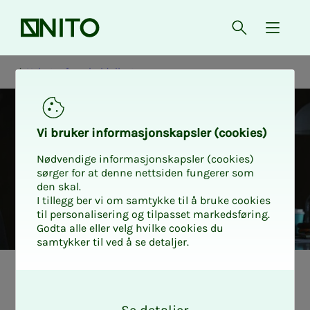
Forsiden
Åpne søk
{ isMe
Nyheter fra arbeidslivet
Vi bru­­­ker in­­­for­­­ma­­­sjons­­­kaps­­­­­ler (cookies)
Nødvendige informasjonskapsler (cookies)
sørger for at denne nettsiden fungerer som
den skal.
I tillegg ber vi om samtykke til å bruke cookies
til personalisering og tilpasset markedsføring.
Godta alle eller velg hvilke cookies du
samtykker til ved å se detaljer.
Lønn
Nyheter fra arbeidslivet
O
k