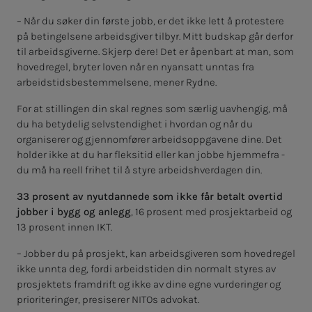
– Når du søker din første jobb, er det ikke lett å protestere
på betingelsene arbeidsgiver tilbyr. Mitt budskap går derfor
til arbeidsgiverne. Skjerp dere! Det er åpenbart at man, som
hovedregel, bryter loven når en nyansatt unntas fra
arbeidstidsbestemmelsene, mener Rydne.
For at stillingen din skal regnes som særlig uavhengig, må
du ha betydelig selvstendighet i hvordan og når du
organiserer og gjennomfører arbeidsoppgavene dine. Det
holder ikke at du har fleksitid eller kan jobbe hjemmefra -
du må ha reell frihet til å styre arbeidshverdagen din.
33 prosent av nyutdannede som ikke får betalt overtid
jobber i bygg og anlegg
, 16 prosent med prosjektarbeid og
13 prosent innen IKT.
– Jobber du på prosjekt, kan arbeidsgiveren som hovedregel
ikke unnta deg, fordi arbeidstiden din normalt styres av
prosjektets framdrift og ikke av dine egne vurderinger og
prioriteringer, presiserer NITOs advokat.