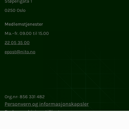
Støperigata 1
0250 Oslo
Medlemstjenester
Ma.–fr. 09.00 til 15.00
22 05 35 00
epost@nito.no
Org.nr: 856 331 482
Personvern og informasjonskapsler
Endre cookieinnstillinger