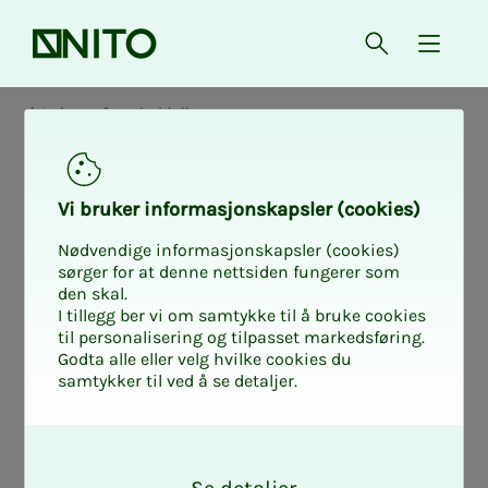
Forsiden
Åpne søk
{ isMe
Nyheter fra arbeidslivet
Vi bru­­ker in­­for­­ma­­sjons­­kaps­­­ler (cookies)
Nødvendige informasjonskapsler (cookies)
sørger for at denne nettsiden fungerer som
den skal.
I tillegg ber vi om samtykke til å bruke cookies
til personalisering og tilpasset markedsføring.
Godta alle eller velg hvilke cookies du
samtykker til ved å se detaljer.
O
k