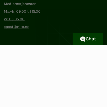
Medlemstjenester
Ma.–fr. 09.00 til 15.00
22 05 35 00
epost@nito.no
Chat
Org.nr: 856 331 482
Personvern og informasjonskapsler
Endre cookieinnstillinger
Facebook
LinkedIn
Instagram