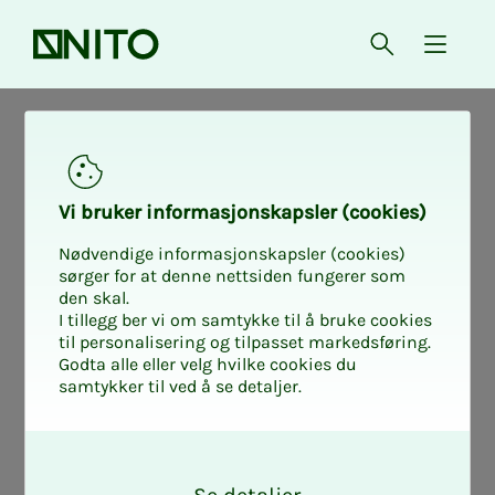
Forsiden
Åpne søk
{ isMe
Søk­­­nad for stu­­­
den­­­ter uten
Vi bru­­­ker in­­­for­­­ma­­­sjons­­­kaps­­­­­ler (cookies)
Nødvendige informasjonskapsler (cookies)
norsk fød­­­sel­s­­­
sørger for at denne nettsiden fungerer som
den skal.
I tillegg ber vi om samtykke til å bruke cookies
num­­­mer
til personalisering og tilpasset markedsføring.
Godta alle eller velg hvilke cookies du
samtykker til ved å se detaljer.
O
k