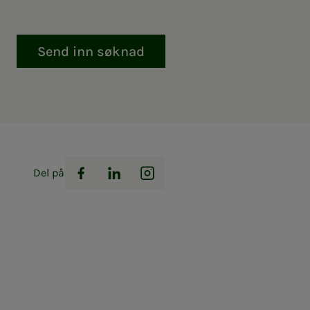
Send inn søknad
Del på
Facebook
LinkedIn
Instagram