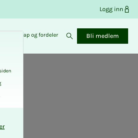
Logg inn
Medlemskap og fordeler
Bli medlem
Åpne søk
siden
g
.
er