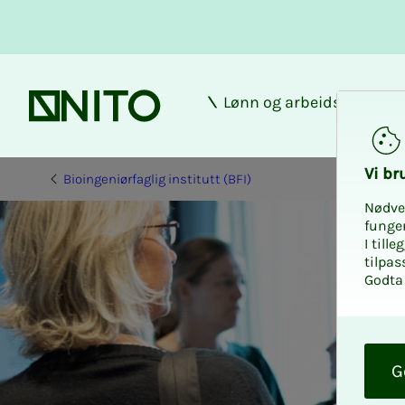
Lønn og arbeidsforhold
Forsiden
Vi bru­
Bioingeniørfaglig institutt (BFI)
Nødve
funge
I till
tilpas
Godta 
O
k
G