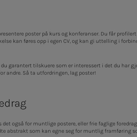
resentere poster på kurs og konferanser. Du får profilert 
else kan føres opp i egen CV, og kan gi uttelling i forbi
 du garantert tilskuere som er interessert i det du har gjo
or andre. Så ta utfordringen, lag poster!
redrag
et også for muntlige postere, eller frie faglige foredra
dte abstrakt som kan egne seg for muntlig framføring so