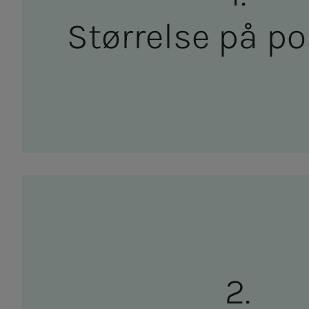
Stør­rel­­­se på pos