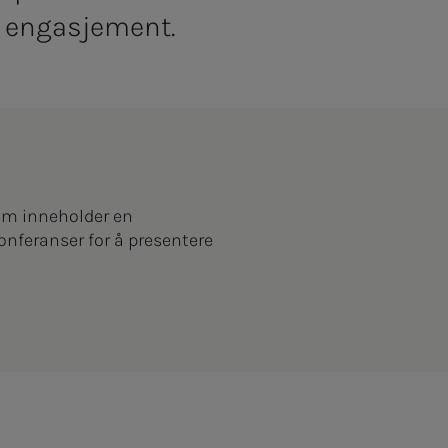
og engasjement.
 som inneholder en
onferanser for å presentere