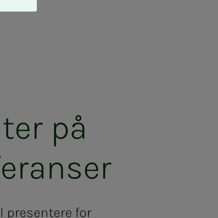
­­ter på
­ran­­­ser
l presentere for