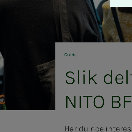
A
v
v
i
s
a
l
l
Guide
e
Slik del­
NITO BFIs
Har du noe interess