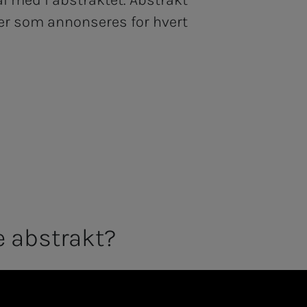
al med i abstraktet. Abstrakt
ter som annonseres for hvert
e abstrakt?