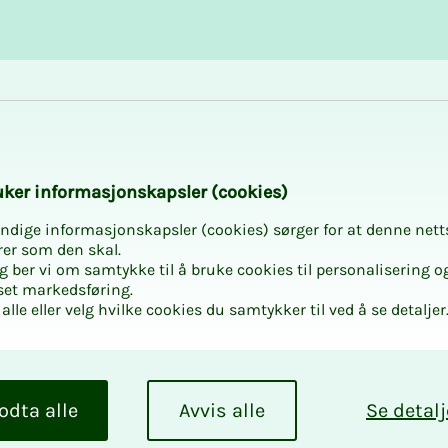
Karriere og utvikling
Kurs og aktiviteter
­­ker in­­­for­­­ma­­­sjons­­­kaps­­­­­ler (cookies)
ndige informasjonskapsler (cookies) sørger for at denne nett
rer som den skal.
egg ber vi om samtykke til å bruke cookies til personalisering o
set markedsføring.
alle eller velg hvilke cookies du samtykker til ved å se detaljer
odta alle
Avvis alle
Se detalj