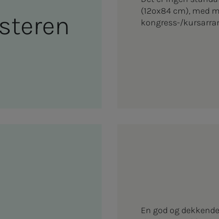
(12ox84 cm), med mi
­­­te­ren
kongress-/kursarra
En god og dekkende ti