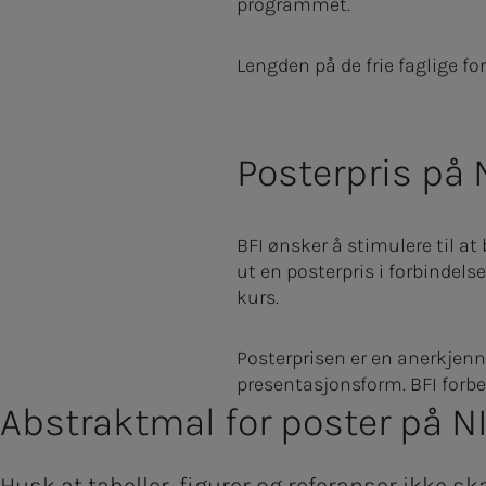
programmet.
Lengden på de frie faglige f
Posterpris på 
BFI ønsker å stimulere til at 
ut en posterpris i forbindelse
kurs.
Posterprisen er en anerkjen
presentasjonsform. BFI forbeh
Ab­s­trak­t­­­mal for pos­­­ter p