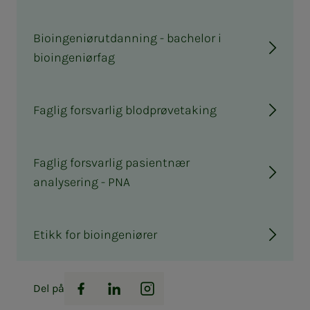
Bioingeniørutdanning - bachelor i
bioingeniørfag
Faglig forsvarlig blodprøvetaking
Faglig forsvarlig pasientnær
analysering - PNA
Etikk for bioingeniører
Del på
Facebook
LinkedIn
Instagram