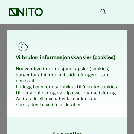
Forsiden
Åpne søk
{ isMe
Bioingeniørfaglig institutt (BFI)
Rap­­­por­­­ter og
Vi bru­­­ker in­­­for­­­ma­­­sjons­­­kaps­­­­­ler (cookies)
bro­­­sjy­­­­­rer fra NITO
Nødvendige informasjonskapsler (cookies)
sørger for at denne nettsiden fungerer som
den skal.
BFI
I tillegg ber vi om samtykke til å bruke cookies
til personalisering og tilpasset markedsføring.
Godta alle eller velg hvilke cookies du
samtykker til ved å se detaljer.
Her finner du oversikt og lenker til
O
brosjyrer, rapporter, policydokumenter
k
og annet materiale fra NITO