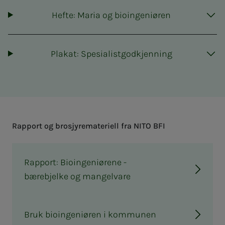
Hefte: Maria og bioingeniøren
Plakat: Spesialistgodkjenning
Rap­­­port og bro­­­sjy­­re­­­ma­­­te­ri­ell fra NITO BFI
Rapport: Bioingeniørene -
bærebjelke og mangelvare
Bruk bioingeniøren i kommunen