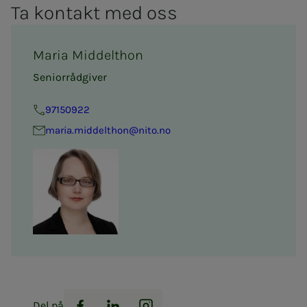
Ta kon­takt med oss
Maria Middelthon
Seniorrådgiver
97150922
maria.middelthon@nito.no
Del på