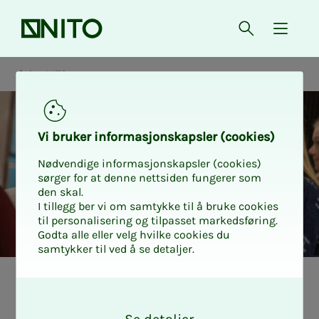
Forsiden
Åpne søk
{ isMe
Om NITO
Vi bru­­ker in­­for­­ma­­sjons­­kaps­­­ler (cookies)
Nødvendige informasjonskapsler (cookies)
sørger for at denne nettsiden fungerer som
den skal.
I tillegg ber vi om samtykke til å bruke cookies
til personalisering og tilpasset markedsføring.
Godta alle eller velg hvilke cookies du
samtykker til ved å se detaljer.
Tillitsvalgt
O
k