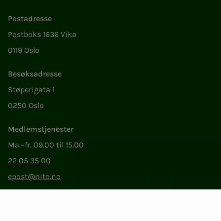
Postadresse
Postboks 1636 Vika
0119 Oslo
Besøksadresse
Støperigata 1
0250 Oslo
Medlemstjenester
Ma.–fr. 09.00 til 15.00
22 05 35 00
epost@nito.no