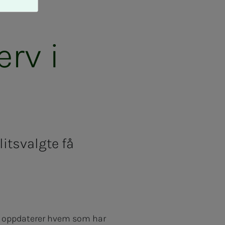
erv i
litsvalgte få
du oppdaterer hvem som har