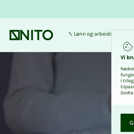
Lønn og arbeidsforhold
Forsiden
Vi bru
Nødve
funge
I till
tilpas
Godta 
O
k
G