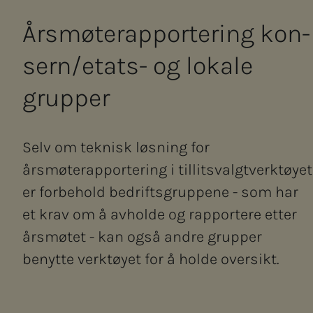
Års­­­mø­­te­rap­­­por­­­te­ring kon­­­
sern/etats- og lo­ka­­­le
grup­­­per
Selv om teknisk løsning for
årsmøterapportering i tillitsvalgtverktøyet
er forbehold bedriftsgruppene - som har
et krav om å avholde og rapportere etter
årsmøtet - kan også andre grupper
benytte verktøyet for å holde oversikt.