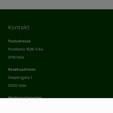
Kontakt
Lenker
Postadresse
Postboks 1636 Vika
0119 Oslo
Besøksadresse
Støperigata 1
0250 Oslo
Medlemstjenester
Ma.–fr. 09.00 til 15.00