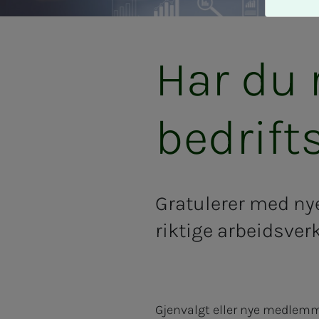
A
v
v
i
Har du r
s
a
l
bedrift
l
e
Gratulerer med nye
riktige arbeidsverk
Gjenvalgt eller nye medlemme