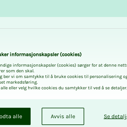
Karriere og utvikling
Kurs og aktiviteter
­ker in­for­ma­sjons­kaps­ler (cookies)
ndige informasjonskapsler (cookies) sørger for at denne nett
rer som den skal.
egg ber vi om samtykke til å bruke cookies til personalisering o
set markedsføring.
alle eller velg hvilke cookies du samtykker til ved å se detaljer
odta alle
Avvis alle
Se detalj