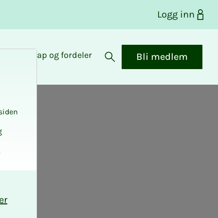
Logg inn
Medlemskap og fordeler
Bli medlem
Åpne søk
siden
g
.
er