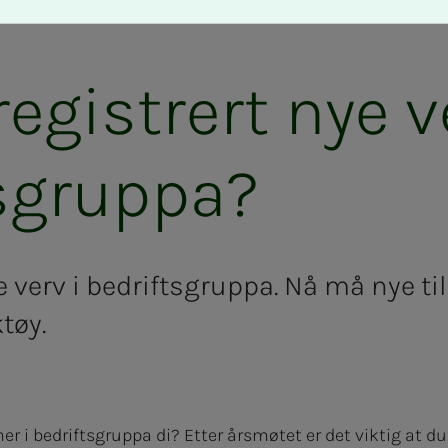
egistrert nye v
sgruppa?
 verv i bedriftsgruppa. Nå må nye til
tøy.
r i bedriftsgruppa di? Etter årsmøtet er det viktig at 