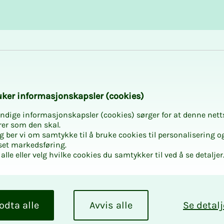
Karriere og utvikling
Kurs og aktiviteter
­ker in­for­ma­sjons­kaps­ler (cookies)
ndige informasjonskapsler (cookies) sørger for at denne nett
norar -
rer som den skal.
egg ber vi om samtykke til å bruke cookies til personalisering o
set markedsføring.
alle eller velg hvilke cookies du samtykker til ved å se detaljer
gsstyret
odta alle
Avvis alle
Se detalj