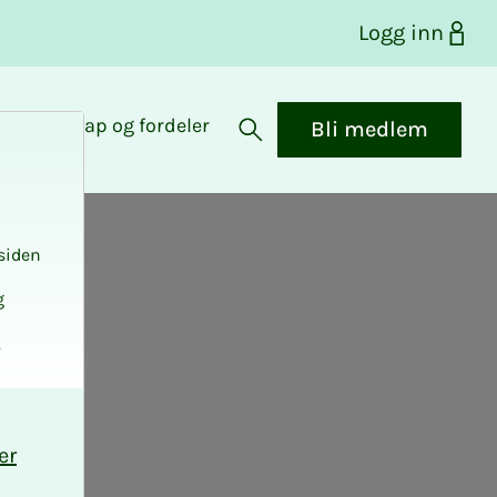
Logg inn
Medlemskap og fordeler
Bli medlem
Åpne søk
siden
g
.
er