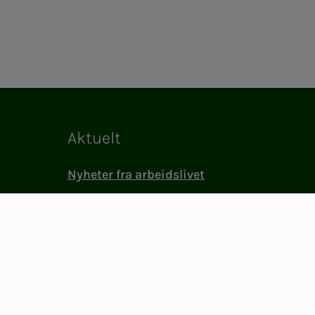
Aktuelt
Nyheter fra arbeidslivet
Medlemslivet i NITO
(BFI)
NITO i samfunnet
Presse og media