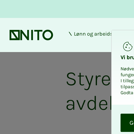
Lønn og arbeidsforhold
Forsiden
Vi bru
Nødve
Styreho
funge
I till
tilpas
Godta 
avdelin
O
k
G