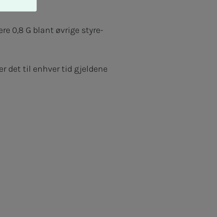
re 0,8 G blant øvrige styre-
 det til enhver tid gjeldene