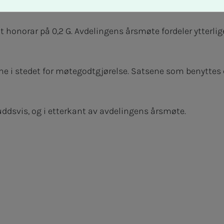
t honorar på 0,2 G. Avdelingens årsmøte fordeler ytterlige
ne i stedet for møtegodtgjørelse. Satsene som benyttes er
ddsvis, og i etterkant av avdelingens årsmøte.
ram