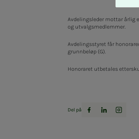
A
v
v
Avdelingsleder mottar årlig e
i
og utvalgsmedlemmer.
s
a
Avdelingsstyret får honorare
l
grunnbeløp (G).
l
e
Honoraret utbetales ettersku
Del på
Facebook
LinkedIn
Instag