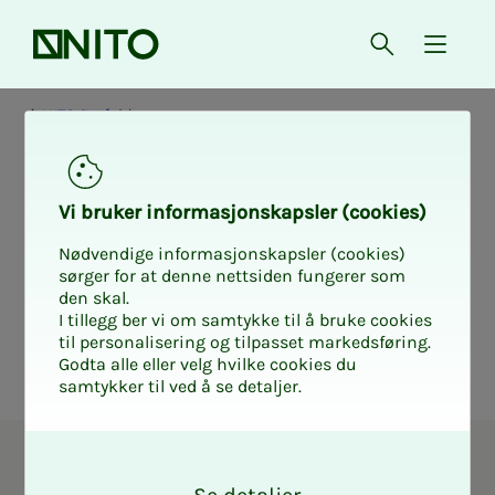
Forsiden
Åpne søk
{ isMe
NITO Østfold
Valg­skje­­­ma NITO
Vi bru­­­ker in­­­for­­­ma­­­sjons­­­kaps­­­­­ler (cookies)
Øst­­­fold
Nødvendige informasjonskapsler (cookies)
sørger for at denne nettsiden fungerer som
den skal.
I tillegg ber vi om samtykke til å bruke cookies
til personalisering og tilpasset markedsføring.
Godta alle eller velg hvilke cookies du
samtykker til ved å se detaljer.
O
Tillitsvalgt i NITO
k