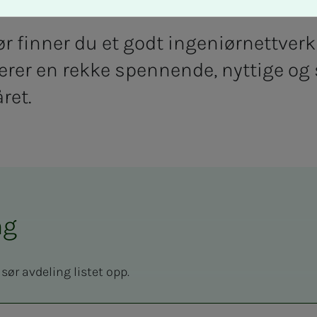
r finner du et godt ingeniørnettverk 
rer en rekke spennende, nyttige og 
ret.
ng
sør avdeling listet opp.