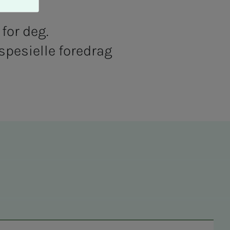
for deg.
spesielle foredrag