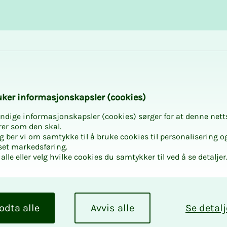
Karriere og utvikling
Kurs og aktiviteter
­­ker in­­­for­­­ma­­­sjons­­­kaps­­­­­ler (cookies)
ndige informasjonskapsler (cookies) sørger for at denne nett
rer som den skal.
egg ber vi om samtykke til å bruke cookies til personalisering o
set markedsføring.
t i Trøndelag sø
alle eller velg hvilke cookies du samtykker til ved å se detaljer
g digitalt
odta alle
Avvis alle
Se detalj