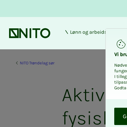
Lønn og arbeidsforhold
Forsiden
Vi bru­
NITO Trøndelag sør
Nødve
funge
I till
tilpas
Aktivite
Godta 
O
fysisk o
k
G