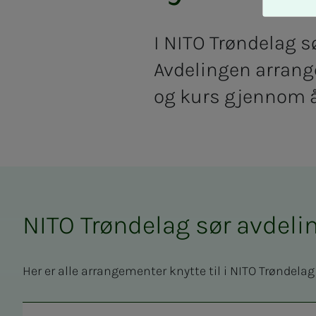
A
v
v
I NITO Trøndelag sø
i
Avdelingen arrange
s
a
og kurs gjennom å
l
l
e
NITO Trøndelag sør avdeli
Her er alle arrangementer knytte til i NITO Trøndelag 