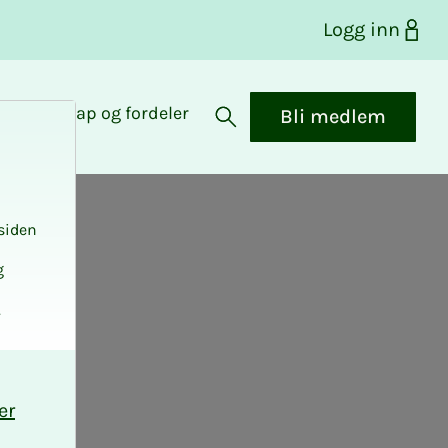
Logg inn
Medlemskap og fordeler
Bli medlem
Åpne søk
siden
g
r -
.
er