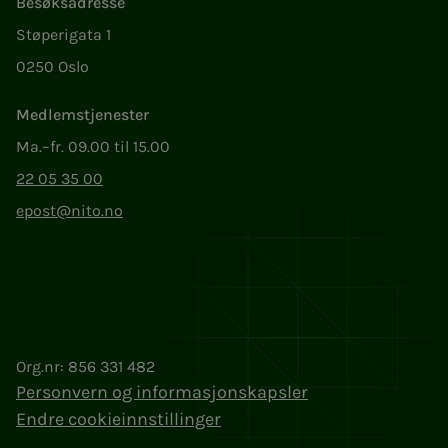
Besøksadresse
Støperigata 1
0250 Oslo
Medlemstjenester
Ma.–fr. 09.00 til 15.00
22 05 35 00
epost@nito.no
Org.nr: 856 331 482
Personvern og informasjonskapsler
Endre cookieinnstillinger