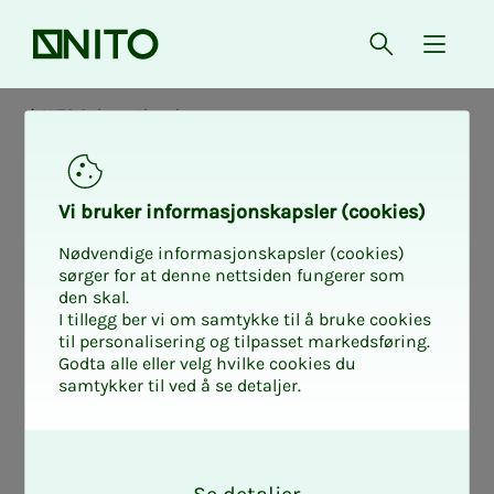
Forsiden
Åpne søk
{ isMe
NITO Oslo og Akershus
Ak­­­ti­vi­­­tet i Oslo
Vi bru­ker in­for­ma­sjons­kaps­ler (cookies)
og Akers­hus - fy­­­
Nødvendige informasjonskapsler (cookies)
sørger for at denne nettsiden fungerer som
den skal.
sisk og di­­­gi­talt
I tillegg ber vi om samtykke til å bruke cookies
til personalisering og tilpasset markedsføring.
Godta alle eller velg hvilke cookies du
samtykker til ved å se detaljer.
I NITO Oslo og Akershus finner du et
O
godt ingeniørnettverk for deg.
k
Avdelingen arrangerer en rekke