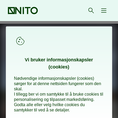
Forsiden
Åpne søk
{ isMe
Vi bru­­ker in­­for­­ma­­sjons­­kaps­­­ler
(cookies)
Nødvendige informasjonskapsler (cookies)
sørger for at denne nettsiden fungerer som den
skal.
I tillegg ber vi om samtykke til å bruke cookies til
personalisering og tilpasset markedsføring.
Godta alle eller velg hvilke cookies du
samtykker til ved å se detaljer.