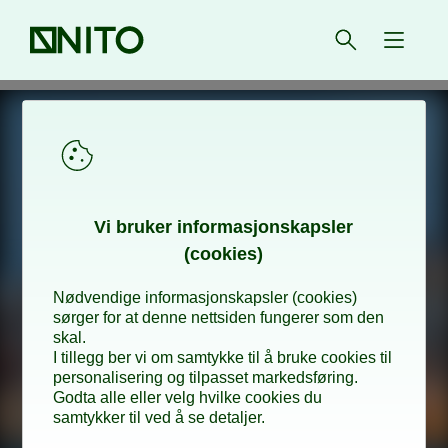
Forsiden
Åpne søk
{ isMe
Vi bru­­ker in­­for­­ma­­sjons­­kaps­­­ler
(cookies)
Nødvendige informasjonskapsler (cookies)
sørger for at denne nettsiden fungerer som den
skal.
I tillegg ber vi om samtykke til å bruke cookies til
personalisering og tilpasset markedsføring.
Godta alle eller velg hvilke cookies du
samtykker til ved å se detaljer.