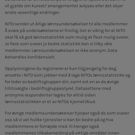
vil gjelde om kurset/ arrangementet avlyses eller det skjer
andre vesentlige endringer.
NITO sender ut årlige lønnsundersøkelser til alle medlemmer.
Å svare på undersøkelsene er frivillig. Det er viktig for at NITO
skal få så god lønnsstatistikk som mulig at flest mulig svarer.
Jo flere som svarer jo bedre statistikk kan vi tilby våre
medlemmer. Lønnsundersøkelsen er ikke anonym. Data
behandles konfidensielt.
Opplysningene du registrerer er kun tilgjengelig for deg,
ansatte i NITO som jobber med å lage NITOs lønnsstatistikk og
for leder av bedriftsgruppen din, samt evt en av de øvrige
tillitsvalgte i bedriftsgruppestyret. Datasettene med
anonyme respondenter lagres for alltid siden
lønnsstatistikken er et av NITOs kjernetilbud.
For øvrige medlemsundersøkelser hjelper også de som svarer
oss så vi vet hvilke tjenester vi kan bli bedre på og hva
medlemmene er fornøyde med. Vi trenger også
medlemmenes tilbakemelding på viktige områder innen