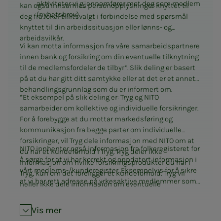
aktiviteter vi gjennomfører mot deg som medlem
kan også innsamles personopplysninger knyttet til
(nyhetsbrev)
deg fra lokal tillitsvalgt i forbindelse med spørsmål
knyttet til din arbeidssituasjon eller lønns- og
arbeidsvilkår.
Vi kan motta informasjon fra våre samarbeidspartnere
innen bank og forsikring om din eventuelle tilknytning
til de medlemsfordeler de tilbyr*. Slik deling er basert
på at du har gitt ditt samtykke eller at det er et annet
behandlingsgrunnlag som du er informert om.
*Et eksempel på slik deling er: Tryg og NITO
samarbeider om kollektive og individuelle forsikringer.
For å forebygge at du mottar markedsføring og
kommunikasjon fra begge parter om individuelle
forsikringer, vil Tryg dele informasjon med NITO om at
NITO innhenter også informasjon fra folkeregisteret for
du har et kundeforhold i Tryg. Tryg deler ikke
å sørge for at vi har korrekt og oppdatert informasjon i
informasjon om hvilke forsikringsprodukter du har i
vårt medlems-/kunderegister. Eksempelvis for å sikre
Tryg, kun om det foreligger et kundeforhold. Tryg vil
at vi har rett adresse på yrkesaktive medlemmer som
heller ikke dele informasjon om eventuelle
har NITO Innboforsikring.
skadesaker.
Vis mer