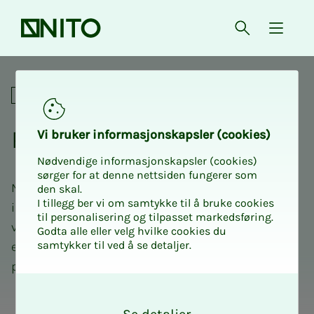
Forsiden
Åpne søk
{ isMe
Dette er NITO
Per­­­son­ver­n­er­klæ­­­ring
Vi bru­­­ker in­­­for­­­ma­­­sjons­­­kaps­­­­­ler (cookies)
Nødvendige informasjonskapsler (cookies)
sørger for at denne nettsiden fungerer som
Når du er medlem i NITO, deltaker på våre kurs som
den skal.
I tillegg ber vi om samtykke til å bruke cookies
ikke-medlem, besøker våre nettsider, eller andre av
til personalisering og tilpasset markedsføring.
våre digitale kommunikasjonskanaler som
Godta alle eller velg hvilke cookies du
samtykker til ved å se detaljer.
eksempelvis Facebook, behandler NITO
personopplysninger om deg.
O
k