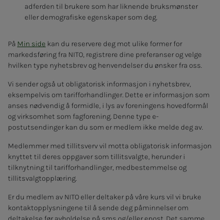
adferden til brukere som har liknende bruksmønster
eller demografiske egenskaper som deg.
På
Min side
kan du reservere deg mot ulike former for
markedsføring fra NITO, registrere dine preferanser og velge
hvilken type nyhetsbrev og henvendelser du ønsker fra oss.
Vi sender også ut obligatorisk informasjon i nyhetsbrev,
eksempelvis om tarifforhandlinger. Dette er informasjon som
anses nødvendig å formidle, i lys av foreningens hovedformål
og virksomhet som fagforening. Denne type e-
postutsendinger kan du som er medlem ikke melde deg av.
Medlemmer med tillitsverv vil motta obligatorisk informasjon
knyttet til deres oppgaver som tillitsvalgte, herunder i
tilknytning til tarifforhandlinger, medbestemmelse og
tillitsvalgtopplæring.
Er du medlem av NITO eller deltaker på våre kurs vil vi bruke
kontaktopplysningene til å sende deg påminnelser om
deltakelse før avholdelse på sms og/eller epost. Det samme