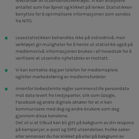
leverandør av utsendelsesverktøyet. Vi kan analysere
antallet som har åpnet og klikket på lenker. Statistikken
benyttes for å optimalisere informasjonen som sendes
fra NITO.
Lesestatistikken behandles ikke på individnivå, men
verktøyet gir muligheter for å hente ut statistikk også på
medlemsnivå. Informasjonen brukes i all hovedsak for å
verifisere at utsendte nyhetsbrev er mottatt.
Vi kan kontakte deg per telefon for medlemspleie
og/eller markedsføring av medlemsfordeler
Innenfor lovbestemte regler sammenstille persondata
mot data levert fra tredjeparter, slik som Google,
Facebook og andre digitale aktører for at vi kan
kommunisere med deg og andre brukere som deg
gjennom disse kanalene.
Det vil si at tilbud kan bli gitt på bakgrunn av din respons
på kampanjer, e-post og SMS utsendelser, hvilke saker
eller annonser du har klikket på eller på bakgrunn av