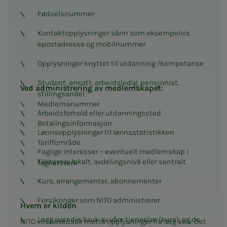
Fødselsnummer
Kontaktopplysninger sånn som eksempelvis
epostadresse og mobilnummer
Opplysninger knyttet til utdanning /kompetanse
Student, ansatt, arbeidsledig, pensjonist,
Ved administrering av medlemskapet:
stillingsandel
Medlemsnummer
Arbeidsforhold eller utdanningssted
Betalingsinformasjon
Lønnsopplysninger til lønnsstatistikken
Tariffområde
Faglige interesser – eventuelt medlemskap i
Tillitsverv lokalt, avdelingsnivå eller sentralt
fagnettverk
Kurs, arrangementer, abonnementer
Forsikringer som NITO administrerer
Hvem er kilden
Logg over din bruk av våre tjenester (kurs), og de
NITO vil i hovedsak motta opplysninger fra deg selv. Det