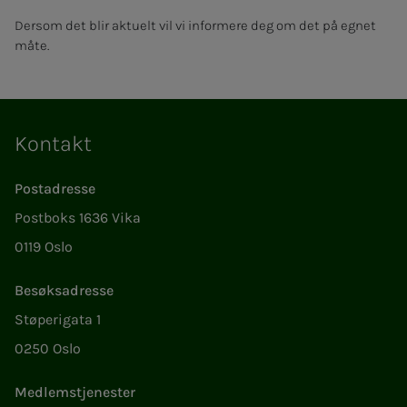
Dersom det blir aktuelt vil vi informere deg om det på egnet
måte.
Kontakt
Postadresse
Postboks 1636 Vika
0119 Oslo
Besøksadresse
Støperigata 1
0250 Oslo
Medlemstjenester