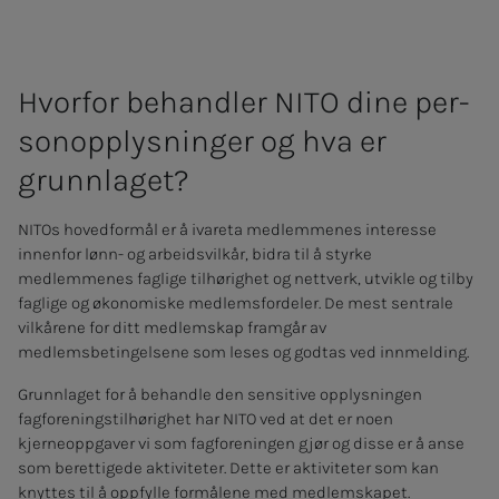
Hvor­­­­­for be­hand­­­ler NITO dine per­­­
son­opp­lys­­­nin­­­ger og hva er
grunn­la­­­get?
NITOs hovedformål er å ivareta medlemmenes interesse
innenfor lønn- og arbeidsvilkår, bidra til å styrke
medlemmenes faglige tilhørighet og nettverk, utvikle og tilby
faglige og økonomiske medlemsfordeler. De mest sentrale
vilkårene for ditt medlemskap framgår av
medlemsbetingelsene som leses og godtas ved innmelding.
Grunnlaget for å behandle den sensitive opplysningen
fagforeningstilhørighet har NITO ved at det er noen
kjerneoppgaver vi som fagforeningen gjør og disse er å anse
som berettigede aktiviteter. Dette er aktiviteter som kan
knyttes til å oppfylle formålene med medlemskapet.