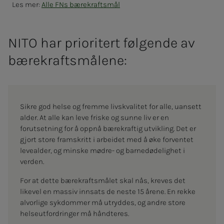
Les mer:
Alle FNs bærekraftsmål
NITO har prioritert følgende av
bærekraftsmålene:
Sikre god helse og fremme livskvalitet for alle, uansett
alder. At alle kan leve friske og sunne liv er en
forutsetning for å oppnå bærekraftig utvikling. Det er
gjort store framskritt i arbeidet med å øke forventet
levealder, og minske mødre- og barnedødelighet i
verden.
For at dette bærekraftsmålet skal nås, kreves det
likevel en massiv innsats de neste 15 årene. En rekke
alvorlige sykdommer må utryddes, og andre store
helseutfordringer må håndteres.