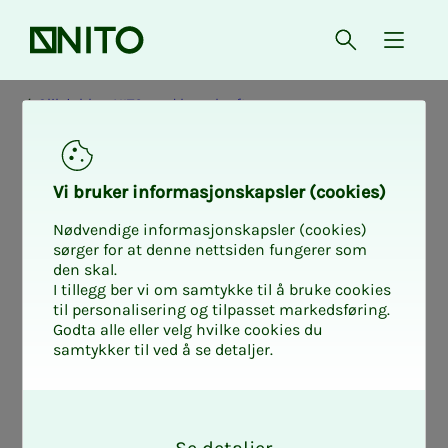
Forsiden
Åpne søk
{ isMe
Slik jobber NITO med bærekraft
NITO og bære­­­
Vi bru­­­ker in­­­for­­­ma­­­sjons­­­kaps­­­­­ler (cookies)
kraft­s­­må­­­le­­­ne
Nødvendige informasjonskapsler (cookies)
sørger for at denne nettsiden fungerer som
den skal.
I tillegg ber vi om samtykke til å bruke cookies
til personalisering og tilpasset markedsføring.
Bærekraftig utvikling handler om å ta
Godta alle eller velg hvilke cookies du
samtykker til ved å se detaljer.
vare på behovene til mennesker som
lever i dag, uten å ødelegge fremtidige
O
generasjoners muligheter til å dekke
k
sine. Bærekraftsmålene reflekterer de tre