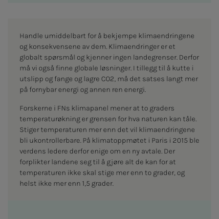
Handle umiddelbart for å bekjempe klimaendringene
og konsekvensene av dem. Klimaendringer er et
globalt spørsmål og kjenner ingen landegrenser. Derfor
må vi også finne globale løsninger. I tillegg til å kutte i
utslipp og fange og lagre CO2, må det satses langt mer
på fornybar energi og annen ren energi.
Forskerne i FNs klimapanel mener at to graders
temperaturøkning er grensen for hva naturen kan tåle.
Stiger temperaturen mer enn det vil klimaendringene
bli ukontrollerbare. På klimatoppmøtet i Paris i 2015 ble
verdens ledere derfor enige om en ny avtale. Der
forplikter landene seg til å gjøre alt de kan for at
temperaturen ikke skal stige mer enn to grader, og
helst ikke mer enn 1,5 grader.