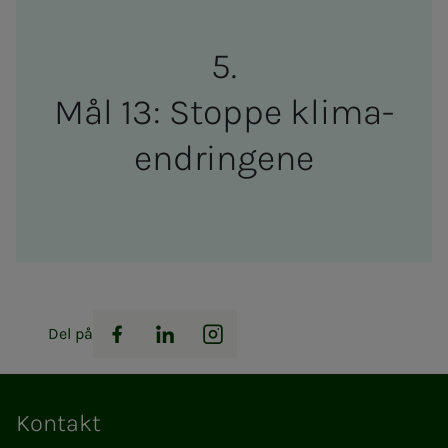
Mål 13: Stop­­­pe kli­­ma­
end­rin­­­ge­­­ne
Del på
Facebook
LinkedIn
Instagram
Kontakt