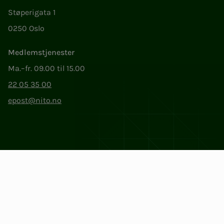
Støperigata 1
0250 Oslo
Medlemstjenester
Ma.–fr. 09.00 til 15.00
22 05 35 00
epost@nito.no
Org.nr: 856 331 482
Personvern og informasjonskapsler
Endre cookieinnstillinger