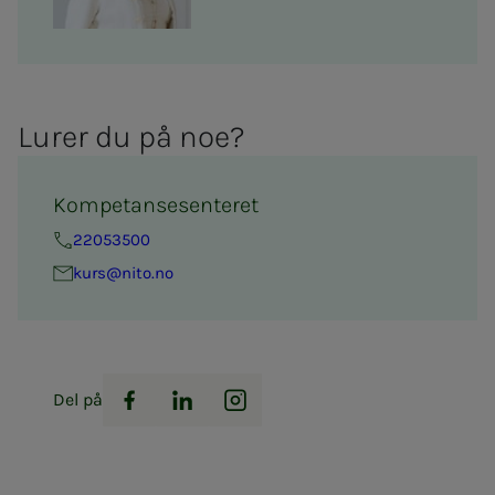
Lu­­­rer du på noe?
Kompetansesenteret
22053500
kurs@nito.no
Del på
Facebook
LinkedIn
Instagram