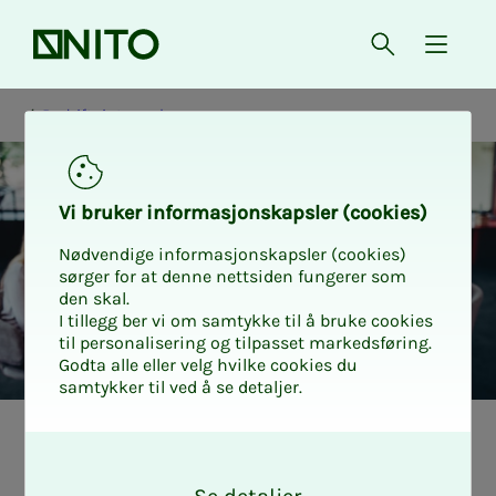
Forsiden
Åpne søk
{ isMe
Bedriftsinterne kurs
Vi bru­­­ker in­­­for­­­ma­­­sjons­­­kaps­­­­­ler (cookies)
Nødvendige informasjonskapsler (cookies)
sørger for at denne nettsiden fungerer som
den skal.
I tillegg ber vi om samtykke til å bruke cookies
til personalisering og tilpasset markedsføring.
Godta alle eller velg hvilke cookies du
samtykker til ved å se detaljer.
Pre­­­sen­ta­­­sjons­­­­­
O
k