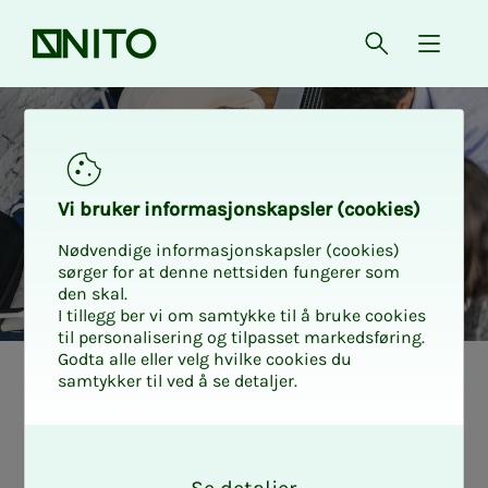
Forsiden
Åpne søk
{ isMe
Vi bru­ker in­for­ma­sjons­kaps­ler (cookies)
Nødvendige informasjonskapsler (cookies)
sørger for at denne nettsiden fungerer som
den skal.
I tillegg ber vi om samtykke til å bruke cookies
til personalisering og tilpasset markedsføring.
Godta alle eller velg hvilke cookies du
samtykker til ved å se detaljer.
Vur­­­de­­­rer du å
O
star­­­te for deg
k