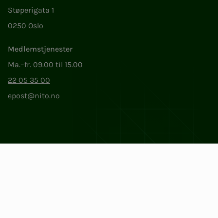
Støperigata 1
0250 Oslo
Medlemstjenester
Ma.–fr. 09.00 til 15.00
22 05 35 00
epost@nito.no
Org.nr: 856 331 482
Personvern og informasjonskapsler
Endre cookieinnstillinger