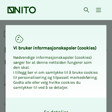
Forsiden
Åpne søk
{ isMe
Fagnettverk
Fag­­­nett­verk for taks­t­in­­­ge­­­
Vi bru­­­ker in­­­for­­­ma­­­sjons­­­kaps­­­­­ler (cookies)
Nødvendige informasjonskapsler (cookies)
ni­ø­­­rer
sørger for at denne nettsiden fungerer som
den skal.
I tillegg ber vi om samtykke til å bruke cookies
til personalisering og tilpasset markedsføring.
Godta alle eller velg hvilke cookies du
samtykker til ved å se detaljer.
O
k