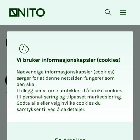
Forsiden
Åpne søk
{ isMe
Kurs og aktiviteter
Kurs og ak­­­ti­vi­­­te­­­ter
Vi bru­ker in­for­ma­sjons­kaps­ler (cookies)
Nødvendige informasjonskapsler (cookies)
sørger for at denne nettsiden fungerer som
den skal.
I tillegg ber vi om samtykke til å bruke cookies
til personalisering og tilpasset markedsføring.
Godta alle eller velg hvilke cookies du
samtykker til ved å se detaljer.
O
k