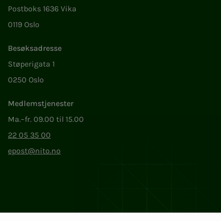
Postboks 1636 Vika
0119 Oslo
Besøksadresse
Støperigata 1
0250 Oslo
Medlemstjenester
Ma.–fr. 09.00 til 15.00
22 05 35 00
epost@nito.no