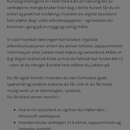
Kunstig intelligens er i ferd med å bli en naturlig del av
verktøyene mange bruker hver dag. I dette kurset får du en
enkel og praktisk innføring i hvordan en digital assistent
kan støtte deg i ulike arbeidsoppgaver – og hvordan du
kommer i gang på en trygg og nyttig måte.
Vi viser hvordan løsningen kan brukes i typiske
arbeidssituasjoner, enten du skriver tekster, oppsummerer
informasjon eller jobber med møter og samarbeid. Målet er
å gi deg et realistisk bilde av hva du faktisk kan bruke det til
– uten at du trenger å endre hele måten du jobber på.
Du får også innsikt i hvordan du kan formulere gode
spørsmål og vurdere svarene du får, slik at du får mest
mulig verdi ut av teknologien i praksis.
Du får blant annet innsikt i:
Hva en KI-assistent er, og hvor du møter den i
Microsoft-verktøyene
Hvordan bruke verktøyet til å skrive, oppsummere og
forbedre innhold