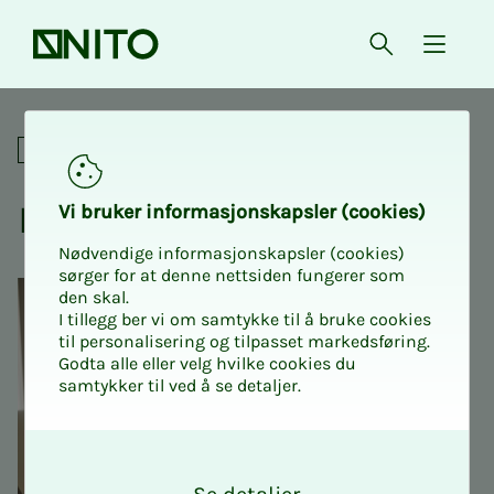
Forsiden
Åpne søk
{ isMe
Introduksjon til Copilot
Digitalt
In­tro­­­duk­­­sjon til Co­pi­lot
Vi bru­­­ker in­­­for­­­ma­­­sjons­­­kaps­­­­­ler (cookies)
Nødvendige informasjonskapsler (cookies)
sørger for at denne nettsiden fungerer som
den skal.
I tillegg ber vi om samtykke til å bruke cookies
til personalisering og tilpasset markedsføring.
Godta alle eller velg hvilke cookies du
samtykker til ved å se detaljer.
O
k