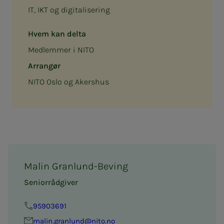
IT, IKT og digitalisering
Hvem kan delta
Medlemmer i NITO
Arrangør
NITO Oslo og Akershus
Malin Granlund-Beving
Seniorrådgiver
95903691
ma­­­lin.gr­an­lund@nito.no