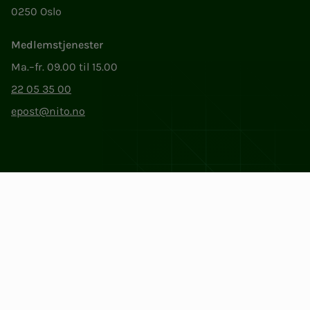
0250 Oslo
Medlemstjenester
Ma.–fr. 09.00 til 15.00
22 05 35 00
epost@nito.no
Org.nr: 856 331 482
Personvern og informasjonskapsler
Endre cookieinnstillinger
Facebook
LinkedIn
Instagram