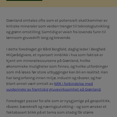
Grønland omtales ofte som et potensielt skattkammer av
kritiske mineraler som verden trenger til teknologiutvikling
og grønn omstilling. Samtidig er veien fra lovende funn til
lønnsom gruvedrift lang og krevende.
I dette foredraget gir Bård Bergfald, daglig leder i Bergfald
Miljørådgivere, et nyansert innblikk i hva som faktisk er
kjent om mineralressursene på Grønland, hvilke
økonomiske muligheter som finnes, og hvilke utfordringer
som må løses før store utbygginger kan bli en realitet. Han
har lang erfaring innen miljø, industri og råvarer, og har
blant annet vært omtalt av
NRK i forbindelse med
vurderinger av framtidig gruvevirksomhet på Grønland
.
Foredraget passer for alle som er nysgjerrige på geopolitikk,
råvarer, bærekraft og næringsutvikling – og som ønsker et
faktabasert blikk på et tema som stadig får større