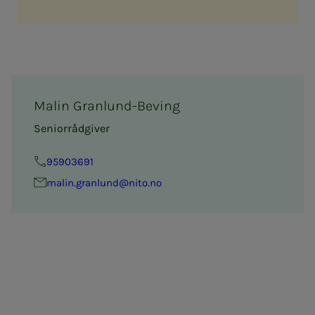
Malin Granlund-Beving
Seniorrådgiver
95903691
ma­­­lin.gr­an­lund@nito.no