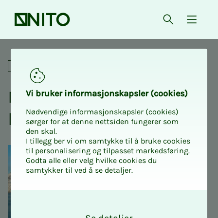
Forsiden
Åpne søk
{ isMe
Mineraljakten på Grønland
Digitalt
Mi­­­ne­ral­jak­­­ten på Grøn­
Vi bru­­­ker in­­­for­­­ma­­­sjons­­­kaps­­­­­ler (cookies)
Nødvendige informasjonskapsler (cookies)
land
sørger for at denne nettsiden fungerer som
den skal.
I tillegg ber vi om samtykke til å bruke cookies
til personalisering og tilpasset markedsføring.
Godta alle eller velg hvilke cookies du
samtykker til ved å se detaljer.
O
k