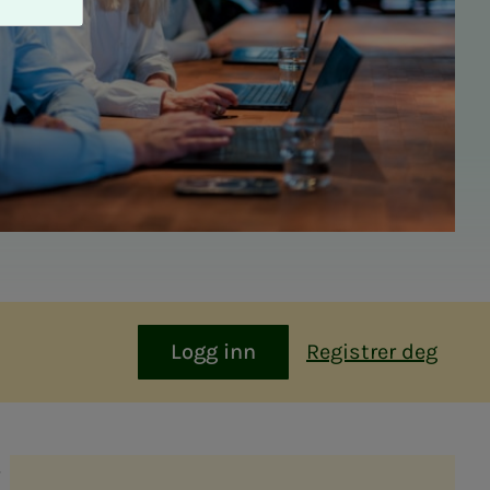
Logg inn
Registrer deg
s