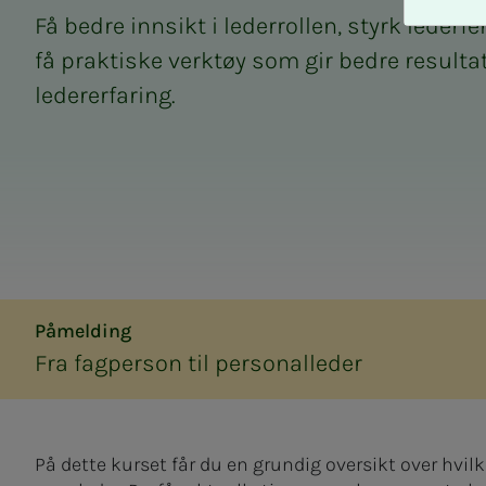
A
Få bedre innsikt i lederrollen, styrk lederf
v
v
få praktiske verktøy som gir bedre resulta
i
ledererfaring.
s
a
l
l
e
Påmelding
Fra fagperson til personalleder
På dette kurset får du en grundig oversikt over hvil