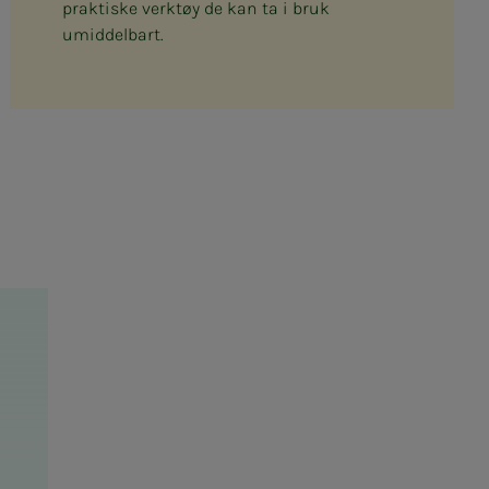
praktiske verktøy de kan ta i bruk
umiddelbart.