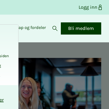
Logg inn
Medlemskap og fordeler
Bli medlem
Åpne søk
siden
g
.
er