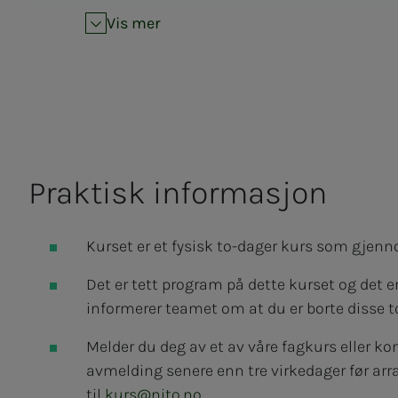
Vis mer
Prak­­­tisk in­­­for­­­ma­­­sjon
Kurset er et fysisk to-dager kurs som gjen
Det er tett program på dette kurset og det e
informerer teamet om at du er borte disse t
Melder du deg av et av våre fagkurs eller ko
avmelding senere enn tre virkedager før arra
til
kurs@nito.no