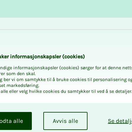
Karriere og utvikling
Kurs og aktiviteter
ersonalleder
­ker in­­for­­ma­­sjons­­kaps­­­ler (cookies)
ndige informasjonskapsler (cookies) sørger for at denne nett
rer som den skal.
egg ber vi om samtykke til å bruke cookies til personalisering o
set markedsføring.
alle eller velg hvilke cookies du samtykker til ved å se detaljer
er­so­­­
odta alle
Avvis alle
Se detalj