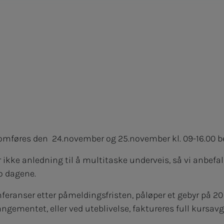
nomføres den 24.november og 25.november kl. 09-16.00 b
r ikke anledning til å multitaske underveis, så vi anbefa
o dagene.
nferanser etter påmeldingsfristen, påløper et gebyr på 20
ngementet, eller ved uteblivelse, faktureres full kursavgi