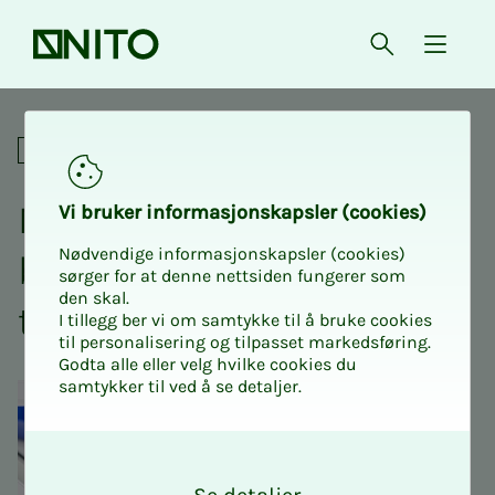
Forsiden
Åpne søk
{ isMe
Metrologisk sporbar kalibrer
Faglige
Me­tro­lo­­­gisk spor­­­bar ka­­­li­
Vi bru­­­ker in­­­for­­­ma­­­sjons­­­kaps­­­­­ler (cookies)
Nødvendige informasjonskapsler (cookies)
bre­ring og kva­­­li­­­tets­­­kon­
sørger for at denne nettsiden fungerer som
den skal.
troll av må­­le­ut­­­styr
I tillegg ber vi om samtykke til å bruke cookies
til personalisering og tilpasset markedsføring.
Godta alle eller velg hvilke cookies du
samtykker til ved å se detaljer.
O
k