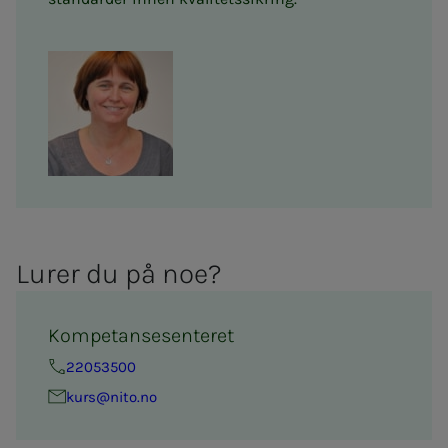
Lu­­­rer du på noe?
Kompetansesenteret
22053500
kurs@nito.no