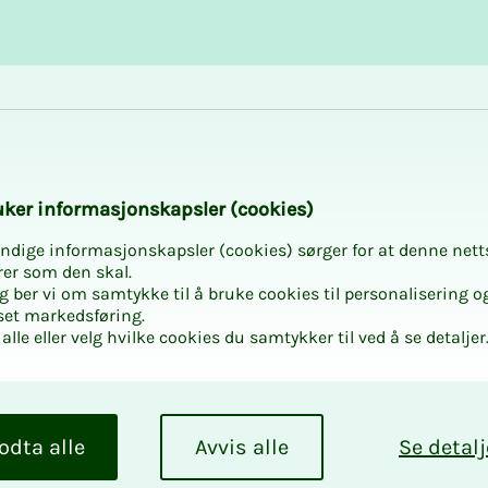
Karriere og utvikling
Kurs og aktiviteter
nes tillitsvalgtku
­­ker in­­­for­­­ma­­­sjons­­­kaps­­­­­ler (cookies)
ndige informasjonskapsler (cookies) sørger for at denne nett
rer som den skal.
egg ber vi om samtykke til å bruke cookies til personalisering o
set markedsføring.
alle eller velg hvilke cookies du samtykker til ved å se detaljer
in­­­ge­­­nes
or ta­riff­
odta alle
Avvis alle
Se detalj