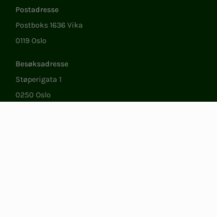
Postadresse
Postboks 1636 Vika
0119 Oslo
Besøksadresse
Støperigata 1
0250 Oslo
Medlemstjenester
Ma.–fr. 09.00 til 15.00
22 05 35 00
epost@nito.no