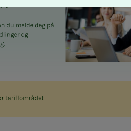
UK
kan du melde deg på
dlinger og
g.
or tariffområdet