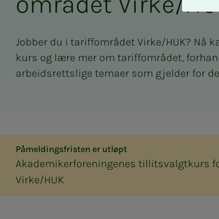
om­rå­­­det Vir­­­ke/H
A
v
v
i
Jobber du i tariffområdet Virke/HUK? Nå 
s
kurs og lære mer om tariffområdet, forhan
a
l
arbeidsrettslige temaer som gjelder for de
l
e
Påmeldingsfristen er utløpt
Akademikerforeningenes tillitsvalgtkurs f
Virke/HUK