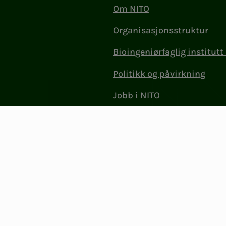
Om NITO
Organisasjonsstruktur
Bioingeniørfaglig institutt 
Politikk og påvirkning
Jobb i NITO
Kontakt oss