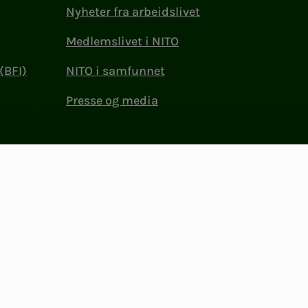
Nyheter fra arbeidslivet
Medlemslivet i NITO
(BFI)
NITO i samfunnet
Presse og media