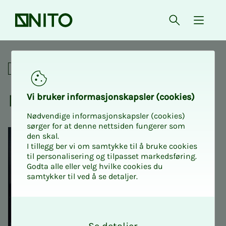
Forsiden
Åpne søk
{ isMe
NITO Intro 1: Kurs for nye till
For tillitsvalgte
NITO In­­­tro 1
Vi bru­­­ker in­­­for­­­ma­­­sjons­­­kaps­­­­­ler (cookies)
Nødvendige informasjonskapsler (cookies)
sørger for at denne nettsiden fungerer som
den skal.
I tillegg ber vi om samtykke til å bruke cookies
til personalisering og tilpasset markedsføring.
Godta alle eller velg hvilke cookies du
samtykker til ved å se detaljer.
O
k