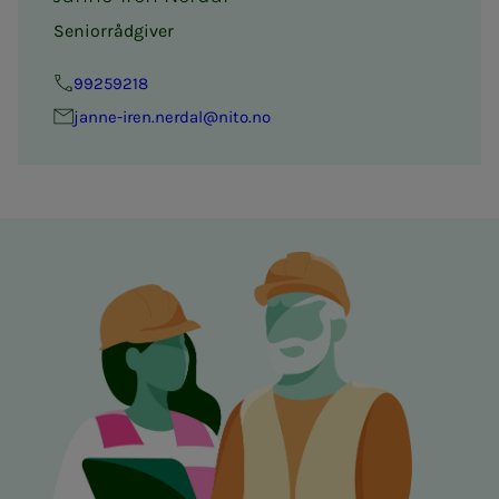
Seniorrådgiver
99259218
janne-iren.nerdal@nito.no