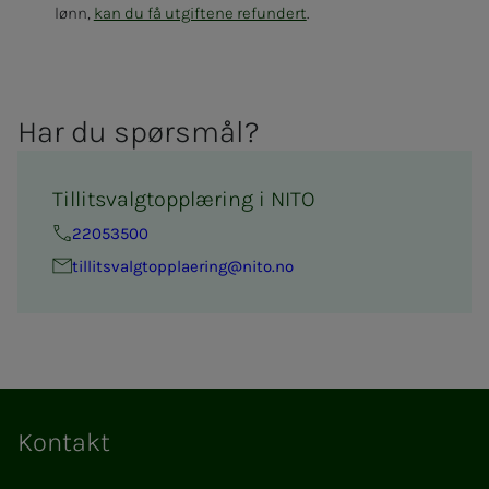
lønn,
kan du få utgiftene refundert
.
Har du spørs­­­mål?
Tillitsvalgtopplæring i NITO
22053500
til­­­­­lits­valg­topp­la­e­ring@nito.no
Kontakt