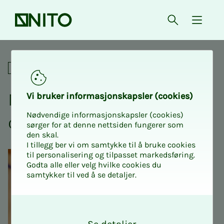
Forsiden
Åpne søk
{ isMe
NITO Intro 3 - alle tariffområ
For tillitsvalgte
NITO In­­­tro 3 - Alle ta­riff­
Vi bru­­­ker in­­­for­­­ma­­­sjons­­­kaps­­­­­ler (cookies)
Nødvendige informasjonskapsler (cookies)
om­rå­­­der
sørger for at denne nettsiden fungerer som
den skal.
I tillegg ber vi om samtykke til å bruke cookies
til personalisering og tilpasset markedsføring.
Godta alle eller velg hvilke cookies du
samtykker til ved å se detaljer.
O
k