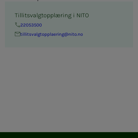
Tillitsvalgtopplæring i NITO
22053500
til­­­­­lits­valg­topp­la­e­ring@nito.no