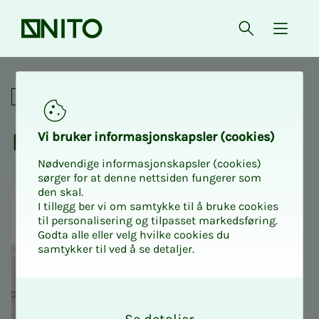
Forsiden
Åpne søk
{ isMe
Prosesskurs Trinn 3: Tillits
For tillitsvalgte
Pro­­­ses­s­­­kurs trinn 3
Vi bru­­­ker in­­­for­­­ma­­­sjons­­­kaps­­­­­ler (cookies)
Nødvendige informasjonskapsler (cookies)
sørger for at denne nettsiden fungerer som
den skal.
I tillegg ber vi om samtykke til å bruke cookies
til personalisering og tilpasset markedsføring.
Godta alle eller velg hvilke cookies du
samtykker til ved å se detaljer.
O
k