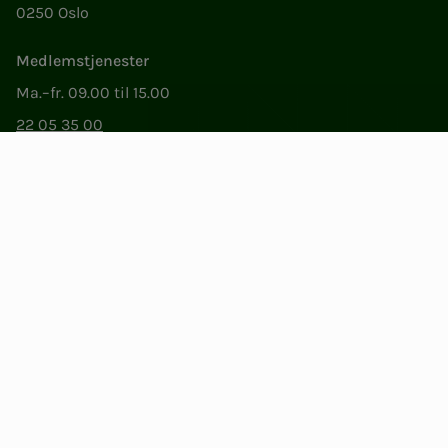
0250 Oslo
Medlemstjenester
Ma.–fr. 09.00 til 15.00
22 05 35 00
epost@nito.no
Org.nr: 856 331 482
Personvern og informasjonskapsler
Endre cookieinnstillinger
Facebook
LinkedIn
Instagram