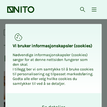
Forsiden
Åpne søk
{ isMe
Tariffkurs for statlige tillit
For tillitsvalgte
Ta­riff­­­kurs for stat­­­li­­­ge til­­­­­
Vi bru­­­ker in­­­for­­­ma­­­sjons­­­kaps­­­­­ler (cookies)
Nødvendige informasjonskapsler (cookies)
lits­valg­­­te 2026
sørger for at denne nettsiden fungerer som
den skal.
I tillegg ber vi om samtykke til å bruke cookies
til personalisering og tilpasset markedsføring.
Godta alle eller velg hvilke cookies du
samtykker til ved å se detaljer.
O
k