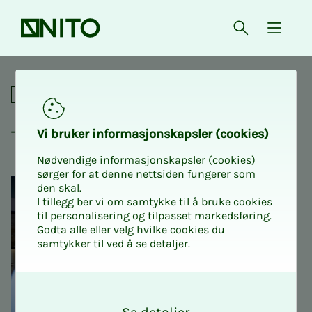
Forsiden
Åpne søk
{ isMe
Turnusplanlegging
For tillitsvalgte
Tur­­­nus­plan­­­leg­­­ging
Vi bru­­­ker in­­­for­­­ma­­­sjons­­­kaps­­­­­ler (cookies)
Nødvendige informasjonskapsler (cookies)
sørger for at denne nettsiden fungerer som
den skal.
I tillegg ber vi om samtykke til å bruke cookies
til personalisering og tilpasset markedsføring.
Godta alle eller velg hvilke cookies du
samtykker til ved å se detaljer.
O
k