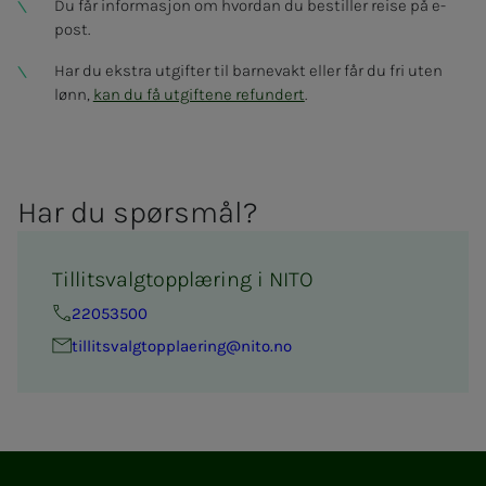
Du får informasjon om hvordan du bestiller reise på e-
post.
Har du ekstra utgifter til barnevakt eller får du fri uten
lønn,
kan du få utgiftene refundert
.
Har du spørs­­­mål?
Tillitsvalgtopplæring i NITO
22053500
til­­­­­lits­valg­topp­la­e­ring@nito.no