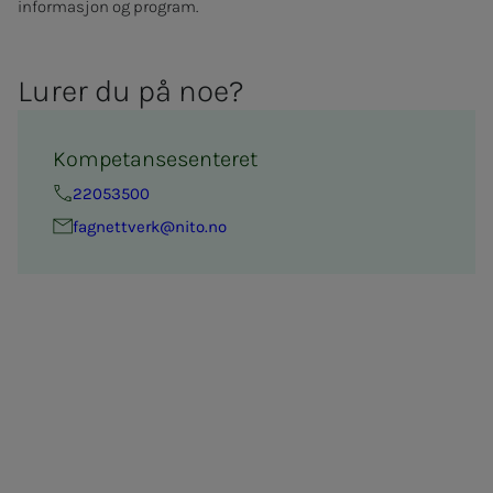
informasjon og program.
Lu­­­rer du på noe?
Kompetansesenteret
22053500
fag­­­nett­verk@nito.no