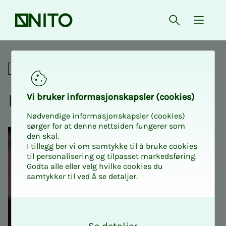
Forsiden
Åpne søk
{ isMe
Fagpolitisk samling 2026 | 
Konferanser
Fag­­­po­­­li­­­tisk sam­­­ling 2026
Vi bru­­­ker in­­­for­­­ma­­­sjons­­­kaps­­­­­ler (cookies)
Nødvendige informasjonskapsler (cookies)
sørger for at denne nettsiden fungerer som
den skal.
I tillegg ber vi om samtykke til å bruke cookies
til personalisering og tilpasset markedsføring.
Godta alle eller velg hvilke cookies du
samtykker til ved å se detaljer.
O
k