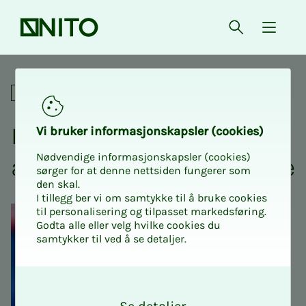
Forsiden
Åpne søk
{ isMe
KI videregående – KI-agenter
Nettkurs
KI vi­­­de­re­­­gå­en­­­de – KI-
Vi bru­­­ker in­­­for­­­ma­­­sjons­­­kaps­­­­­ler (cookies)
Nødvendige informasjonskapsler (cookies)
agen­­­ter, Co­pi­lot og Clau­­­de
sørger for at denne nettsiden fungerer som
den skal.
I tillegg ber vi om samtykke til å bruke cookies
til personalisering og tilpasset markedsføring.
Godta alle eller velg hvilke cookies du
samtykker til ved å se detaljer.
O
k