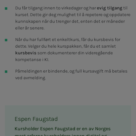
Du får tilgang innen to virkedager og har
evig tilgang
til
kurset. Dette gir deg mulighet til å repetere og oppdatere
kunnskapen når du trenger det, enten det er måneder
eller år senere.
Når du har fullført et enkeltkurs, får du kursbevis for
dette. Velger du hele kurspakken, får du et samlet
kursbevis
som dokumenterer din videregående
kompetanse i KI.
Påmeldingen er bindende, og full kursavgift må betales
ved avmelding.
Es­­pen Faug­­stad
Kursholder Espen Faugstad er en av Norges
mest erfarne kursholdere innen digital og