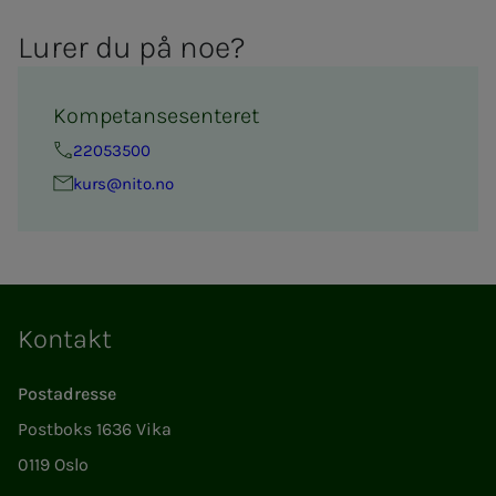
Lu­­­rer du på noe?
Kompetansesenteret
22053500
kurs@nito.no
Kontakt
Postadresse
Postboks 1636 Vika
0119 Oslo