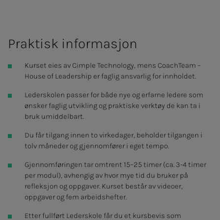
Prak­­­tisk in­­­for­­­ma­­­sjon
Kurset eies av Cimple Technology, mens CoachTeam –
House of Leadership er faglig ansvarlig for innholdet.
Lederskolen passer for både nye og erfarne ledere som
ønsker faglig utvikling og praktiske verktøy de kan ta i
bruk umiddelbart.
Du får tilgang innen to virkedager, beholder tilgangen i
tolv måneder og gjennomfører i eget tempo.
Gjennomføringen tar omtrent 15–25 timer (ca. 3-4 timer
per modul), avhengig av hvor mye tid du bruker på
refleksjon og oppgaver. Kurset består av videoer,
oppgaver og fem arbeidshefter.
Etter fullført Lederskole får du et kursbevis som