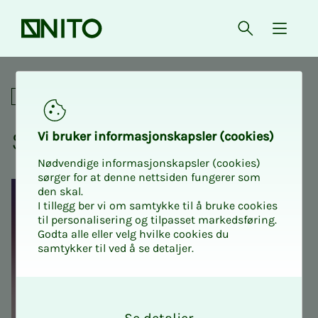
Forsiden
Åpne søk
{ isMe
SQL for nybegynnere
Nettkurs
SQL for ny­­­be­­­gyn­­­ne­­­re
Vi bru­­­ker in­­­for­­­ma­­­sjons­­­kaps­­­­­ler (cookies)
Nødvendige informasjonskapsler (cookies)
sørger for at denne nettsiden fungerer som
den skal.
I tillegg ber vi om samtykke til å bruke cookies
til personalisering og tilpasset markedsføring.
Godta alle eller velg hvilke cookies du
samtykker til ved å se detaljer.
O
k