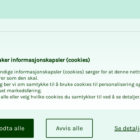
Karriere og utvikling
Kurs og aktiviteter
trolige historien o
­­ker in­­­for­­­ma­­­sjons­­­kaps­­­­­ler (cookies)
ndige informasjonskapsler (cookies) sørger for at denne nett
rer som den skal.
egg ber vi om samtykke til å bruke cookies til personalisering o
set markedsføring.
alle eller velg hvilke cookies du samtykker til ved å se detaljer
o­­­li­­­ge
 kjem­­pe­
odta alle
Avvis alle
Se detalj