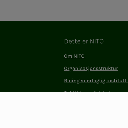
Dette er NITO
Om NITO
Organisasjonsstruktur
Bioingeniørfaglig institutt 
Politikk og påvirkning
Jobb i NITO
Kontakt oss