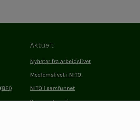
Aktuelt
Nyheter fra arbeidslivet
Medlemslivet i NITO
(BFI)
NITO i samfunnet
Presse og media