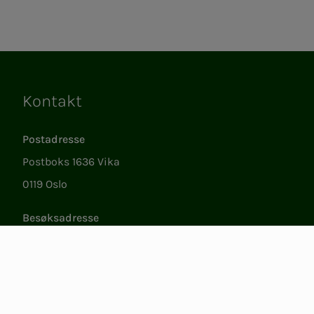
Kontakt
Lenker
Postadresse
Postboks 1636 Vika
0119 Oslo
Besøksadresse
Støperigata 1
0250 Oslo
Medlemstjenester