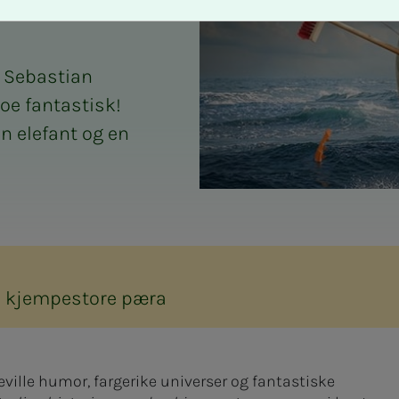
g Sebastian
noe fantastisk!
n elefant og en
en kjempestore pæra
eville humor, fargerike universer og fantastiske