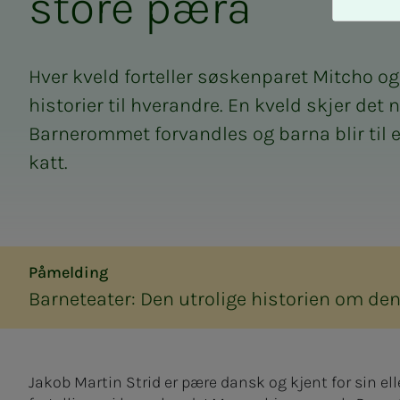
sto­­­re pæra
A
v
v
i
Hver kveld forteller søskenparet Mitcho o
s
historier til hverandre. En kveld skjer det 
a
l
Barnerommet forvandles og barna blir til e
l
katt.
e
Påmelding
Barneteater: Den utrolige historien om d
Jakob Martin Strid er pære dansk og kjent for sin ell