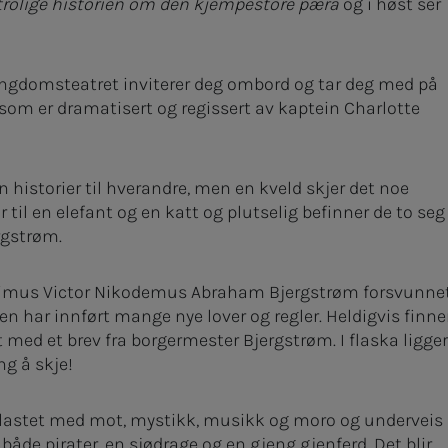
rolige historien om den kjempestore pæra
og i høst ser
ngdomsteatret inviterer deg ombord og tar deg med på
, som er dramatisert og regissert av kaptein Charlotte
 historier til hverandre, men en kveld skjer det noe
til en elefant og en katt og plutselig befinner de to seg
rgstrøm.
ronimus Victor Nikodemus Abraham Bjergstrøm forsvunnet
en har innført mange nye lover og regler. Heldigvis finne
med et brev fra borgermester Bjergstrøm. I flaska ligger
ng å skje!
 lastet med mot, mystikk, musikk og moro og underveis
de pirater, en sjødrage og en gjeng gjenferd. Det blir