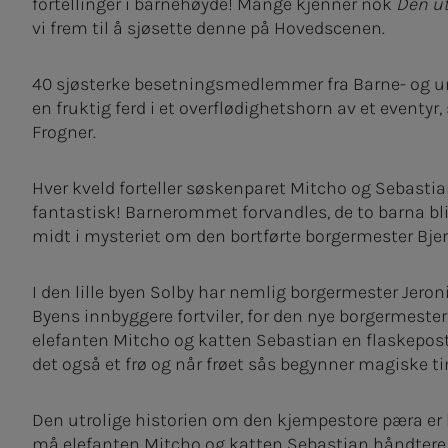
fortellinger i barnehøyde! Mange kjenner nok
Den ut
vi frem til å sjøsette denne på Hovedscenen.
40 sjøsterke besetningsmedlemmer fra Barne- og u
en fruktig ferd i et overflødighetshorn av et eventyr
Frogner.
Hver kveld forteller søskenparet Mitcho og Sebastian
fantastisk! Barnerommet forvandles, de to barna blir 
midt i mysteriet om den bortførte borgermester Bje
I den lille byen Solby har nemlig borgermester Je
Byens innbyggere fortviler, for den nye borgermester
elefanten Mitcho og katten Sebastian en flaskepost 
det også et frø og når frøet sås begynner magiske ti
Den utrolige historien om den kjempestore pæra er
må elefanten Mitcho og katten Sebastian håndtere bå