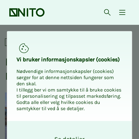
Forsiden
Åpne søk
{ isMe
Bli med bak kulissene på N
Sosialt
Bli med bak ku­­­lis­­­se­­­ne på
Vi bru­­­ker in­­­for­­­ma­­­sjons­­­kaps­­­­­ler (cookies)
Nødvendige informasjonskapsler (cookies)
Njord Chal­­­len­­­ge 2026
sørger for at denne nettsiden fungerer som
den skal.
I tillegg ber vi om samtykke til å bruke cookies
til personalisering og tilpasset markedsføring.
Godta alle eller velg hvilke cookies du
samtykker til ved å se detaljer.
O
k