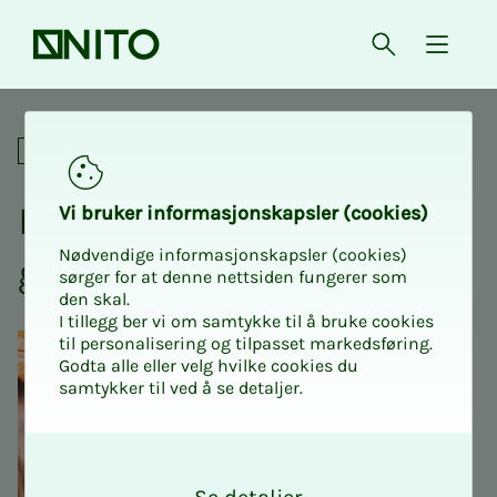
Forsiden
Åpne søk
{ isMe
Har du en kunstner i magen
Sosialt
Har du en kunst­­­ner i ma­­­
Vi bru­­ker in­­for­­ma­­sjons­­kaps­­­ler (cookies)
Nødvendige informasjonskapsler (cookies)
gen?
sørger for at denne nettsiden fungerer som
den skal.
I tillegg ber vi om samtykke til å bruke cookies
til personalisering og tilpasset markedsføring.
Godta alle eller velg hvilke cookies du
samtykker til ved å se detaljer.
O
k