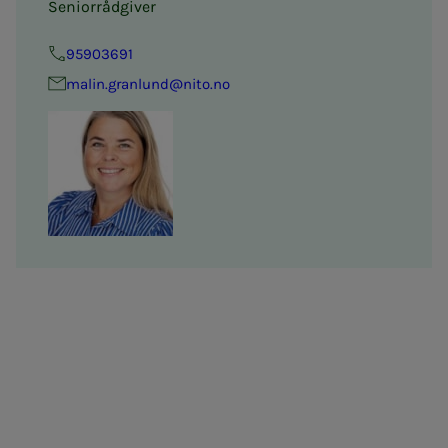
Seniorrådgiver
95903691
malin.granlund@nito.no