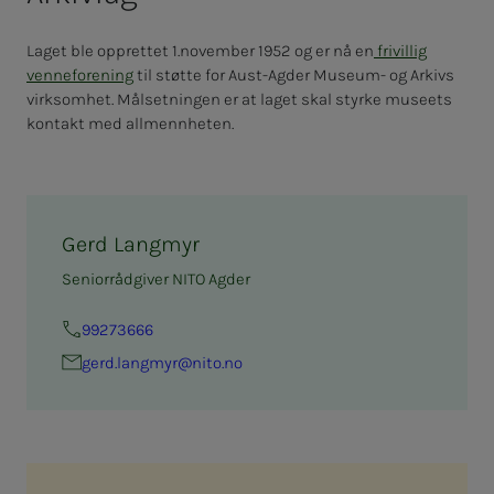
Laget ble opprettet 1.november 1952 og er nå en
frivillig
venneforening
til støtte for Aust-Agder Museum- og Arkivs
virksomhet. Målsetningen er at laget skal styrke museets
kontakt med allmennheten.
Gerd Langmyr
Seniorrådgiver NITO Agder
99273666
gerd.lang­­­myr@nito.no