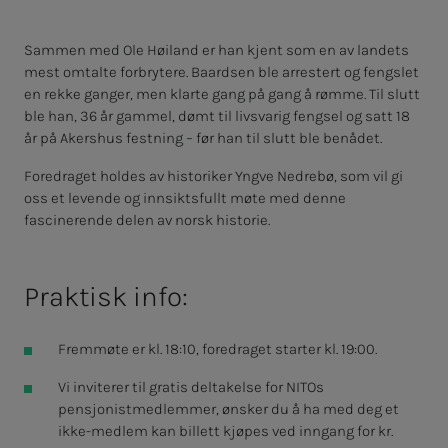
Sammen med Ole Høiland er han kjent som en av landets
mest omtalte forbrytere. Baardsen ble arrestert og fengslet
en rekke ganger, men klarte gang på gang å rømme. Til slutt
ble han, 36 år gammel, dømt til livsvarig fengsel og satt 18
år på Akershus festning – før han til slutt ble benådet.
Foredraget holdes av historiker Yngve Nedrebø, som vil gi
oss et levende og innsiktsfullt møte med denne
fascinerende delen av norsk historie.
Praktisk info:
Fremmøte er kl. 18:10, foredraget starter kl. 19:00.
Vi inviterer til gratis deltakelse for NITOs
pensjonistmedlemmer, ønsker du å ha med deg et
ikke-medlem kan billett kjøpes ved inngang for kr.