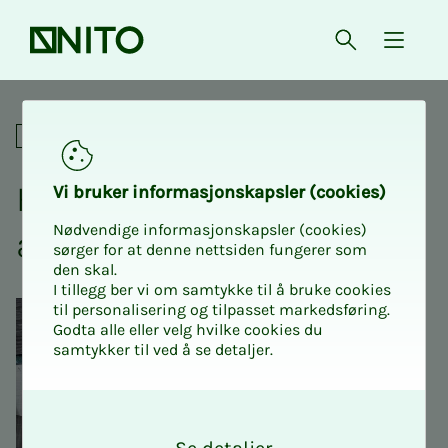
Forsiden
Åpne søk
{ isMe
Hør foredrag om Gjest Baar
Sosialt
Hør fore­­­drag om Gjest Ba­
Vi bru­­­ker in­­­for­­­ma­­­sjons­­­kaps­­­­­ler (cookies)
Nødvendige informasjonskapsler (cookies)
ard­­­sen
sørger for at denne nettsiden fungerer som
den skal.
I tillegg ber vi om samtykke til å bruke cookies
til personalisering og tilpasset markedsføring.
Godta alle eller velg hvilke cookies du
samtykker til ved å se detaljer.
O
k