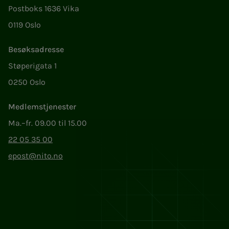
Postboks 1636 Vika
0119 Oslo
Besøksadresse
Støperigata 1
0250 Oslo
Medlemstjenester
Ma.–fr. 09.00 til 15.00
22 05 35 00
epost@nito.no