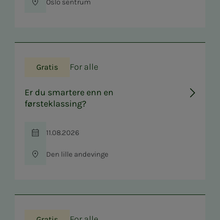
Oslo sentrum
Sted
For alle
Gratis
Er du smartere enn en
førsteklassing?
11.08.2026
Tid
Den lille andevinge
Sted
For alle
Gratis