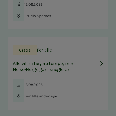
12.08.2026
Tid
Studio Spornes
Sted
For alle
Gratis
Alle vil ha høyere tempo, men
Helse-Norge går i sneglefart
13.08.2026
Tid
Den lille andevinge
Sted