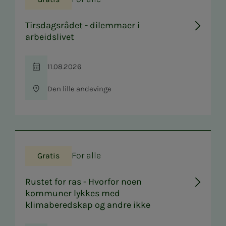
Tirsdagsrådet - dilemmaer i
arbeidslivet
11.08.2026
Tid
Den lille andevinge
Sted
For alle
Gratis
Rustet for ras - Hvorfor noen
kommuner lykkes med
klimaberedskap og andre ikke