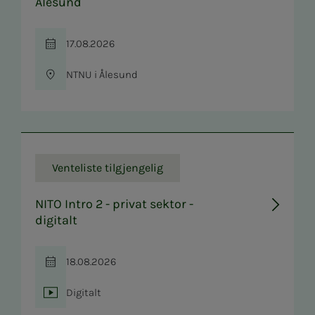
Ålesund
17.08.2026
Tid
NTNU i Ålesund
Sted
Venteliste tilgjengelig
NITO Intro 2 - privat sektor -
digitalt
18.08.2026
Tid
Digitalt
Sted