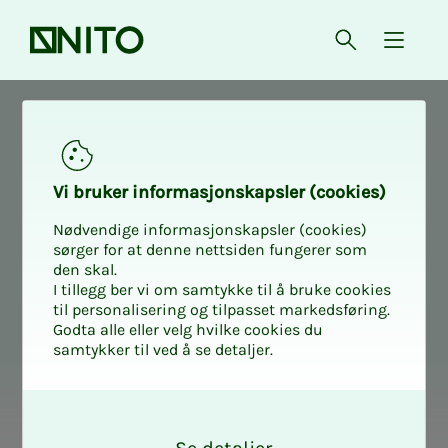
Forsiden
Åpne søk
{ isMe
Conferences
Vi bru­­­ker in­­­for­­­ma­­­sjons­­­kaps­­­­­ler (cookies)
Nødvendige informasjonskapsler (cookies)
sørger for at denne nettsiden fungerer som
den skal.
I tillegg ber vi om samtykke til å bruke cookies
til personalisering og tilpasset markedsføring.
Godta alle eller velg hvilke cookies du
samtykker til ved å se detaljer.
O
k