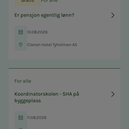
For alle
Gratis
Er pensjon egentlig lønn?
10.08.2026
Tid
Clarion Hotel Tyholmen AS
Sted
For alle
Koordinatorskolen - SHA på
byggeplass
11.08.2026
Tid