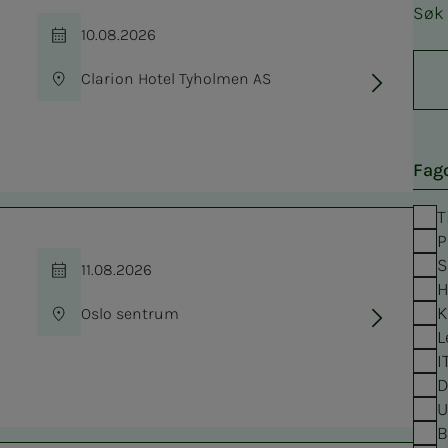
Søk
10.08.2026
Tid
Clarion Hotel Tyholmen AS
Sted
Fag
T
P
S
11.08.2026
Tid
H
K
Oslo sentrum
Sted
L
I
D
U
B