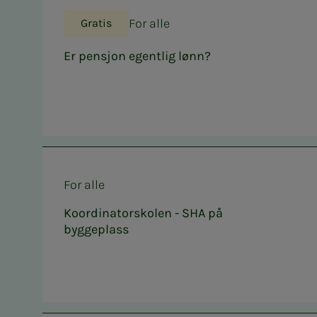
For alle
Gratis
Er pensjon egentlig lønn?
For alle
Koordinatorskolen - SHA på
byggeplass