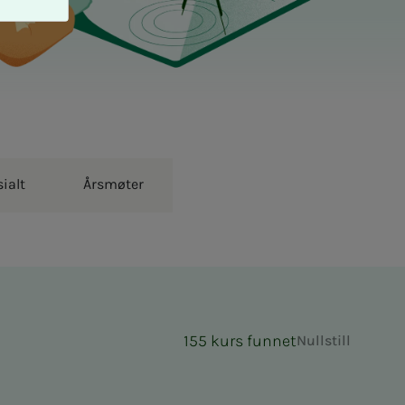
ialt
Årsmøter
155 kurs funnet
Nullstill