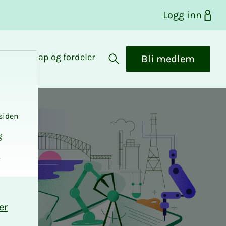
Logg inn
Medlemskap og fordeler
Bli medlem
Åpne søk
siden
g
.
er