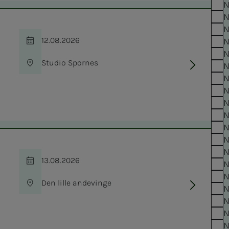
N
N
N
12.08.2026
N
Tid
N
Studio Spornes
N
Sted
N
N
N
N
N
N
N
13.08.2026
N
Tid
N
Den lille andevinge
N
Sted
N
N
N