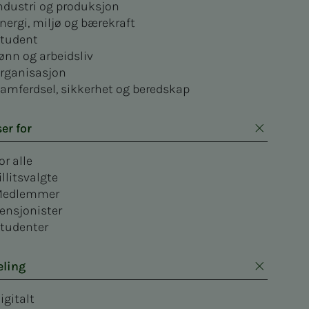
ndustri og produksjon
nergi, miljø og bærekraft
tudent
ønn og arbeidsliv
rganisasjon
amferdsel, sikkerhet og beredskap
er for
or alle
illitsvalgte
edlemmer
ensjonister
tudenter
eling
igitalt