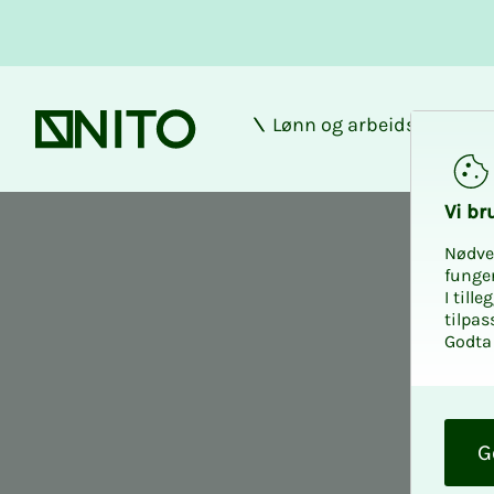
Lønn og arbeidsforhold
Forsiden
Conferences
Vi bru­
Nødve
funge
I till
tilpas
Godta 
O
k
G