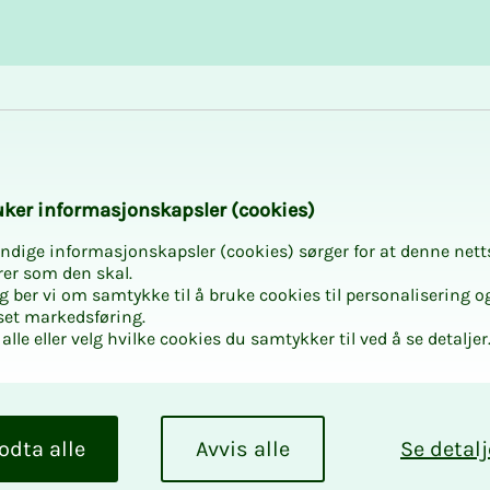
Karriere og utvikling
Kurs og aktiviteter
­­ker in­­­for­­­ma­­­sjons­­­kaps­­­­­ler (cookies)
ndige informasjonskapsler (cookies) sørger for at denne nett
rer som den skal.
egg ber vi om samtykke til å bruke cookies til personalisering o
set markedsføring.
alle eller velg hvilke cookies du samtykker til ved å se detaljer
odta alle
Avvis alle
Se detalj