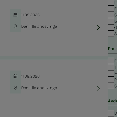
I
E
S
11.08.2026
Tid
L
Den lille andevinge
O
Sted
S
Pass
F
T
M
11.08.2026
Tid
P
S
Den lille andevinge
Sted
Avd
D