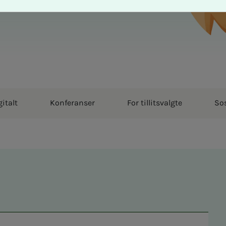
gitalt
Konferanser
For tillitsvalgte
Sos