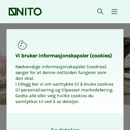
Forsiden
Åpne søk
{ isMe
Ansettelse
Vi bru­­­ker in­­­for­­­ma­­­sjons­­­kaps­­­­­ler (cookies)
Nødvendige informasjonskapsler (cookies)
sørger for at denne nettsiden fungerer som
den skal.
I tillegg ber vi om samtykke til å bruke cookies
til personalisering og tilpasset markedsføring.
Godta alle eller velg hvilke cookies du
samtykker til ved å se detaljer.
Hvor mye fe­rie
O
k