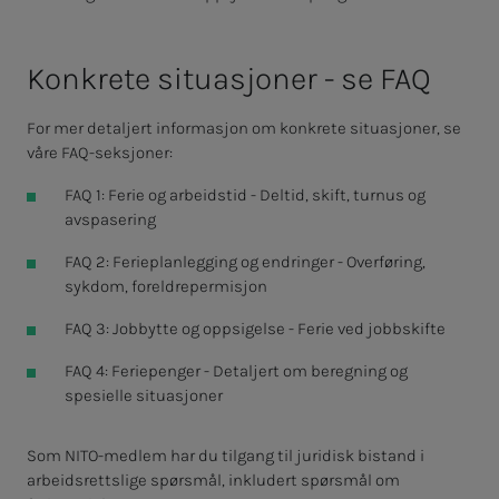
Kon­kre­­­te si­tua­­­sjo­­­ner - se FAQ
For mer detaljert informasjon om konkrete situasjoner, se
våre FAQ-seksjoner:
FAQ 1: Ferie og arbeidstid - Deltid, skift, turnus og
avspasering
FAQ 2: Ferieplanlegging og endringer - Overføring,
sykdom, foreldrepermisjon
FAQ 3: Jobbytte og oppsigelse - Ferie ved jobbskifte
FAQ 4: Feriepenger - Detaljert om beregning og
spesielle situasjoner
Som NITO-medlem har du tilgang til juridisk bistand i
arbeidsrettslige spørsmål, inkludert spørsmål om