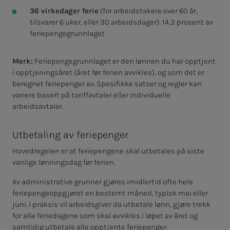
36 virkedager ferie
(for arbeidstakere over 60 år,
tilsvarer 6 uker, eller 30 arbeidsdager)
: 14,3 prosent av
feriepengegrunnlaget
Merk:
Feriepengegrunnlaget er den lønnen du har opptjent
i opptjeningsåret (året før ferien avvikles), og som det er
beregnet feriepenger av. Spesifikke satser og regler kan
variere basert på tariffavtaler eller individuelle
arbeidsavtaler.
Utbetaling av feriepenger
Hovedregelen er at feriepengene skal utbetales på siste
vanlige lønningsdag før ferien.
Av administrative grunner gjøres imidlertid ofte hele
feriepengeoppgjøret en bestemt måned, typisk mai eller
juni. I praksis vil arbeidsgiver da utbetale lønn, gjøre trekk
for alle feriedagene som skal avvikles i løpet av året og
samtidig utbetale alle opptjente feriepenger.