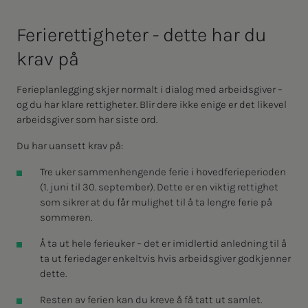
Fe­rie­ret­­­tig­he­­­ter - det­­­te har du
krav på
Ferieplanlegging skjer normalt i dialog med arbeidsgiver –
og du har klare rettigheter. Blir dere ikke enige er det likevel
arbeidsgiver som har siste ord.
Du har uansett krav på:
Tre uker sammenhengende ferie i hovedferieperioden
(1. juni til 30. september). Dette er en viktig rettighet
som sikrer at du får mulighet til å ta lengre ferie på
sommeren.
Å ta ut hele ferieuker – det er imidlertid anledning til å
ta ut feriedager enkeltvis hvis arbeidsgiver godkjenner
dette.
Resten av ferien kan du kreve å få tatt ut samlet.